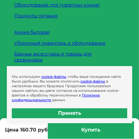
Оборудование для туалетных комнат
Продукты питания
Химия бытовая
Уборочный инвентарь и оборудование
Барные аксессуары и товары для
сервировки
Кухонные принадлежности
Мы используем
cookie-файлы
, чтобы ваше посещение сайта
Пленка
было удобным. Вы можете отключить
cookie-файлы
в
настройках вашего браузера. Продолжая пользоваться
нашим сайтом, вы даете согласие на использование cookie-
файлов и обработку перечисленных в
Политике
Пакеты и сумки
конфиденциальности
данных.
Контейнеры
Принять
Бумага офисная
Цена 160.70 руб
Купить
Гигиеническая продукция