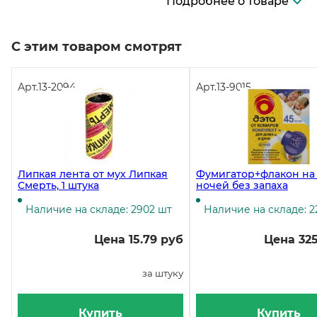
Подробнее о товаре
С этим товаром смотрят
Арт.
13-2094
Арт.
13-9015
Липкая лента от мух Липкая
Фумигатор+флакон на
Смерть, 1 штука
ночей без запаха
Наличие на складе: 2902 шт
Наличие на складе: 2
Цена 15.79 руб
Цена 325
за штуку
Купить
Купить