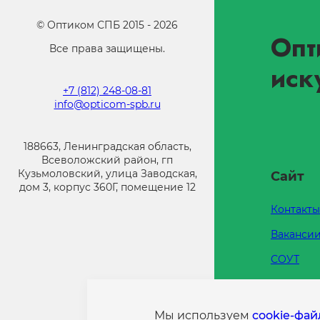
©
Оптиком СПБ
2015 -
2026
Опт
Все права защищены.
иск
+7 (812) 248-08-81
info@opticom-spb.ru
188663, Ленинградская область,
Всеволожский район, гп
Кузьмоловский, улица Заводская,
Сайт
дом 3, корпус 360Г, помещение 12
Контакты
Ваканси
СОУТ
Каталоги
Напишит
Мы используем
cookie-фа