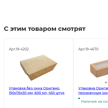
С этим товаром смотрят
Арт.
19-4202
Арт.
19-4670
Упаковка без окна Оригамо,
Упаковка Орига
150х115х50 мм, 600 мл, 450 штук
прозрачным ок
170х70х40 мм на
Наличие на ск
быстросборная,