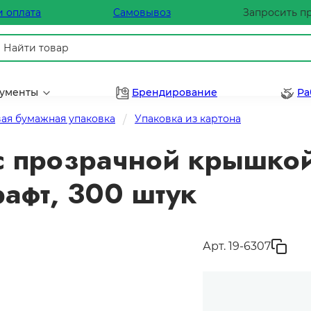
и оплата
Самовывоз
Запросить п
рументы
Брендирование
Ра
ая бумажная упаковка
Упаковка из картона
 с прозрачной крышкой
афт, 300 штук
Арт. 19-6307