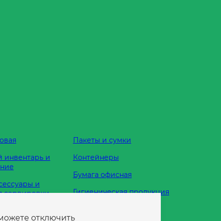
овая
Пакеты и сумки
 инвентарь и
Контейнеры
ание
Бумага офисная
сессуары и
Гигиеническая продукция
я сервировки
Одноразовая посуда
 можете отключить
жности