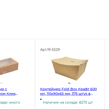
Арт.
19-5529
мо с
Контейнер Fold Box Крафт 600
ном Клик
мл, 110х90х65 мм, 375 штук в
 500 мл,
коробке
ладе: много
Наличие на складе: 8275 шт
 250 штук