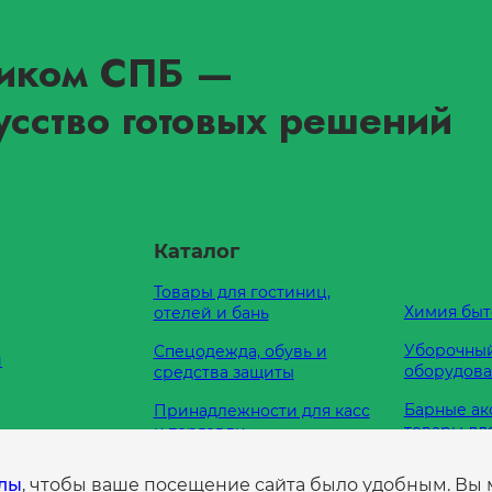
иком СПБ
—
усство готовых решений
Каталог
Товары для гостиниц,
Химия быт
отелей и бань
Уборочный
Спецодежда, обувь и
и
оборудов
средства защиты
Барные ак
Принадлежности для касс
товары дл
и торговли
Кухонные
Оборудование для
е нам
йлы
, чтобы ваше посещение сайта было удобным. Вы
принадле
туалетных комнат