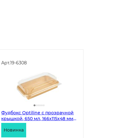
Арт.
19-6308
Фудбокс Optiline с прозрачной
крышкой, 650 мл, 166х115х48 мм,
крафт, 300 штук
Новинка