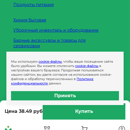
Продукты питания
Химия бытовая
Уборочный инвентарь и оборудование
Барные аксессуары и товары для
сервировки
Кухонные принадлежности
Мы используем
cookie-файлы
, чтобы ваше посещение сайта
Пленка
было удобным. Вы можете отключить
cookie-файлы
в
настройках вашего браузера. Продолжая пользоваться
нашим сайтом, вы даете согласие на использование cookie-
файлов и обработку перечисленных в
Политике
Пакеты и сумки
конфиденциальности
данных.
Контейнеры
Принять
Бумага офисная
Цена 38.49 руб
Купить
Гигиеническая продукция
Одноразовая посуда