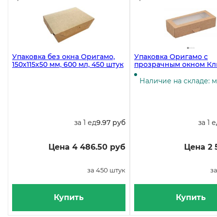
Упаковка без окна Оригамо,
Упаковка Оригамо с
150х115х50 мм, 600 мл, 450 штук
прозрачным окном Кл
170х70х40 мм на 500 мл
быстросборная, 250 ш
Наличие на складе: 
за 1 ед
9.97 руб
за 1 
Цена 4 486.50 руб
Цена 2 
за 450 штук
за
Купить
Купить