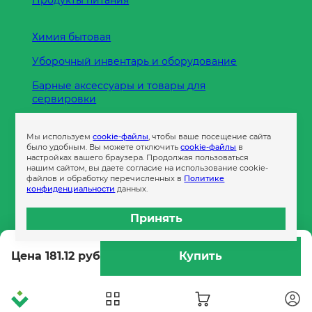
Продукты питания
Химия бытовая
Уборочный инвентарь и оборудование
Барные аксессуары и товары для
сервировки
Кухонные принадлежности
Мы используем
cookie-файлы
, чтобы ваше посещение сайта
Пленка
было удобным. Вы можете отключить
cookie-файлы
в
настройках вашего браузера. Продолжая пользоваться
нашим сайтом, вы даете согласие на использование cookie-
файлов и обработку перечисленных в
Политике
Пакеты и сумки
конфиденциальности
данных.
Контейнеры
Принять
Бумага офисная
Цена 181.12 руб
Купить
Гигиеническая продукция
Одноразовая посуда