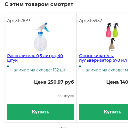
С этим товаром смотрят
Арт.
31-2883
Арт.
31-5952
Распылитель 0,5 литра, 40
Опрыскиватель-
штук
пульверизатор 570 мл
Наличие на складе: 152 шт
Наличие на складе: 
Цена 250.97 руб
Цена 140
за штуку
Купить
Купить