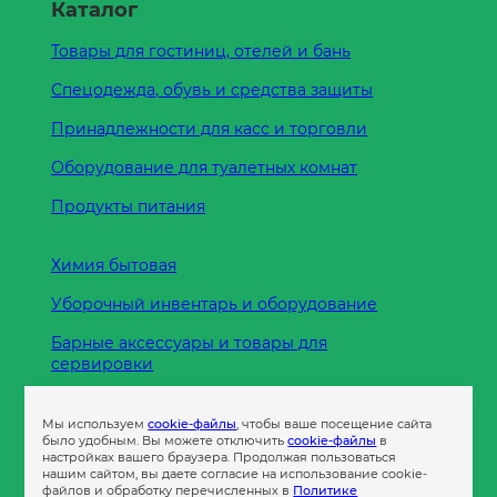
Каталог
Товары для гостиниц, отелей и бань
Спецодежда, обувь и средства защиты
Принадлежности для касс и торговли
Оборудование для туалетных комнат
Продукты питания
Химия бытовая
Уборочный инвентарь и оборудование
Барные аксессуары и товары для
сервировки
Кухонные принадлежности
Мы используем
cookie-файлы
, чтобы ваше посещение сайта
Пленка
было удобным. Вы можете отключить
cookie-файлы
в
настройках вашего браузера. Продолжая пользоваться
нашим сайтом, вы даете согласие на использование cookie-
файлов и обработку перечисленных в
Политике