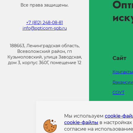
Опт
Все права защищены.
иск
+7 (812) 248-08-81
info@opticom-spb.ru
188663, Ленинградская область,
Всеволожский район, гп
Кузьмоловский, улица Заводская,
Сайт
дом 3, корпус 360Г, помещение 12
Контакты
Ваканси
СОУТ
Каталоги
Напишит
Мы используем
cookie-фа
cookie-файлы
в настройках
Политик
согласие на использовани
конфиде