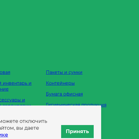
овая
Пакеты и сумки
 инвентарь и
Контейнеры
ание
Бумага офисная
сессуары и
Гигиеническая продукция
я сервировки
Одноразовая посуда
 можете отключить
жности
йтом, вы даете
Принять
ике