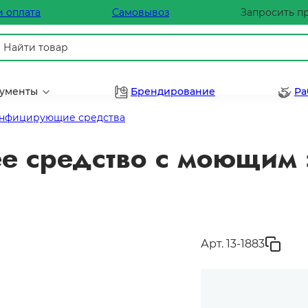
и оплата
Самовывоз
Запросить п
рументы
Брендирование
Ра
нфицирующие средства
 средство с моющим э
Арт. 13-1883