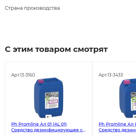
Страна производства
С этим товаром смотрят
Арт.
13-3160
Арт.
13-3433
Ph Promline Ал 01 (AL 01)
Ph Promline Ал 0
Средство дезинфицирующее с
Средство дези
моющим эффектом, 10 литров,
моющим эффектом