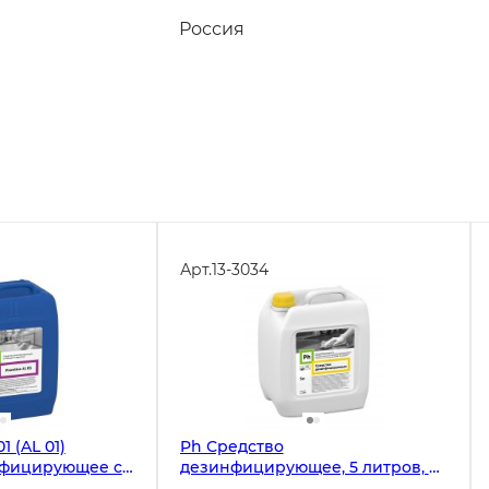
Россия
Арт.
13-3034
1 (AL 01)
Ph Средство
нфицирующее с
дезинфицирующее, 5 литров, 5
, 5 литров, 5,8
кг