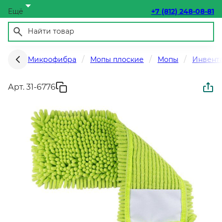
Ещё
+7 (812) 248-08-81
Микрофибра
Мопы плоские
Мопы
Инвента
Арт. 31-6776