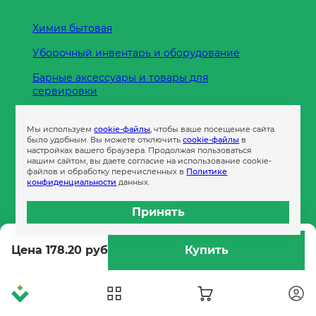
Химия бытовая
Уборочный инвентарь и оборудование
Барные аксессуары и товары для
сервировки
Кухонные принадлежности
Мы используем
cookie-файлы
, чтобы ваше посещение сайта
Пленка
было удобным. Вы можете отключить
cookie-файлы
в
настройках вашего браузера. Продолжая пользоваться
нашим сайтом, вы даете согласие на использование cookie-
файлов и обработку перечисленных в
Политике
Пакеты и сумки
конфиденциальности
данных.
Контейнеры
Принять
Бумага офисная
Цена 178.20 руб
Купить
Гигиеническая продукция
Одноразовая посуда