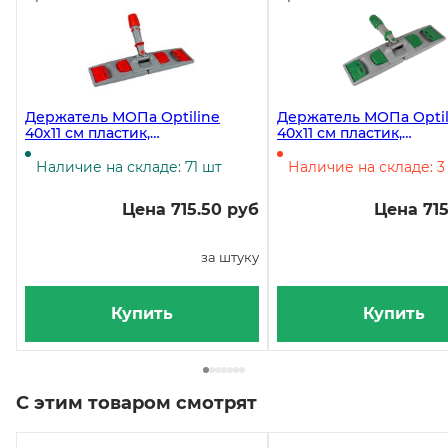
Держатель МОПа Optiline
Держатель МОПа Optil
40x11 см пластик,
40x11 см пластик,
универсальный, красный
универсальный, зеле
Наличие на складе: 71 шт
Наличие на складе: 3
Цена 715.50 руб
Цена 715
за штуку
Купить
Купить
С этим товаром смотрят