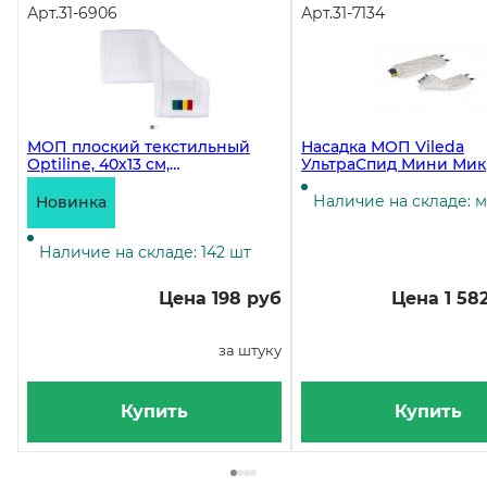
Арт.
31-6906
Арт.
31-7134
МОП плоский текстильный
Насадка МОП Vileda
Optiline, 40х13 см,
УльтраСпид Мини Мик
универсальный, микрофибра,
34 см
белый
Наличие на складе: 
Новинка
Наличие на складе: 142 шт
Цена 198 руб
Цена 1 58
за штуку
Купить
Купить