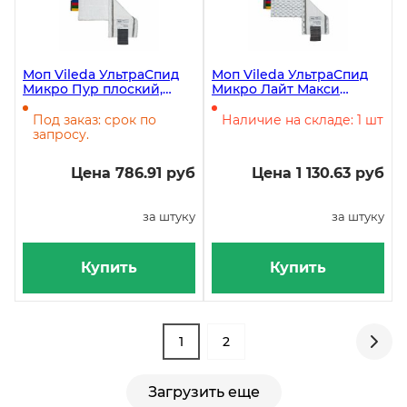
Моп Vileda УльтраСпид
Моп Vileda УльтраСпид
Микро Пур плоский,
Микро Лайт Макси
ремни, микрофибра,
плоский, ремни,
40х14 см
микрофибра с
Под заказ: срок по
Наличие на складе: 1 шт
абразивом, 40 см
запросу.
Цена 786.91 руб
Цена 1 130.63 руб
за штуку
за штуку
Купить
Купить
1
2
Загрузить еще