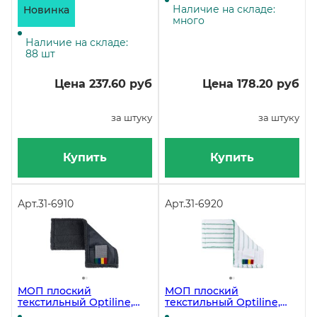
универсальный,
универсальный,
Наличие на складе:
Новинка
микрофибра с жестким
микрофибра, белый с
много
абразивом, белый
желтой полосой
Наличие на складе:
88 шт
Цена 237.60 руб
Цена 178.20 руб
за штуку
за штуку
Купить
Купить
Арт.
31-6910
Арт.
31-6920
МОП плоский
МОП плоский
текстильный Optiline,
текстильный Optiline,
40х13 см,
40х13 см,