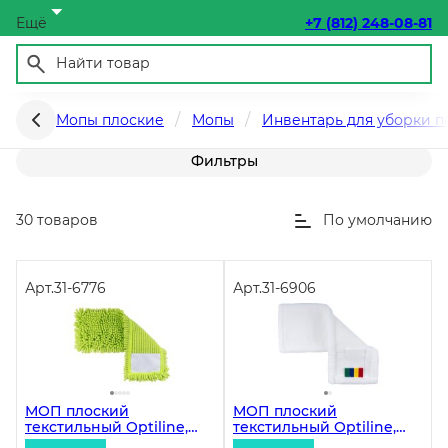
Ещё
+7 (812) 248-08-81
Микрофибра
Мопы плоские
Мопы
Инвентарь для уборки п
Фильтры
30 товаров
По умолчанию
Арт.
31-6776
Арт.
31-6906
МОП плоский
МОП плоский
текстильный Optiline,
текстильный Optiline,
40х10 см, карман,
40х13 см,