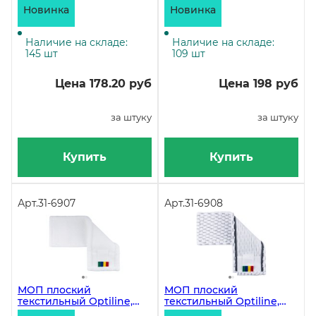
микрофибра
универсальный,
Новинка
Новинка
микрофибра, белый
Наличие на складе:
Наличие на складе:
145 шт
109 шт
Цена 178.20 руб
Цена 198 руб
за штуку
за штуку
Купить
Купить
Арт.
31-6907
Арт.
31-6908
МОП плоский
МОП плоский
текстильный Optiline,
текстильный Optiline,
50х13 см,
50х13 см,