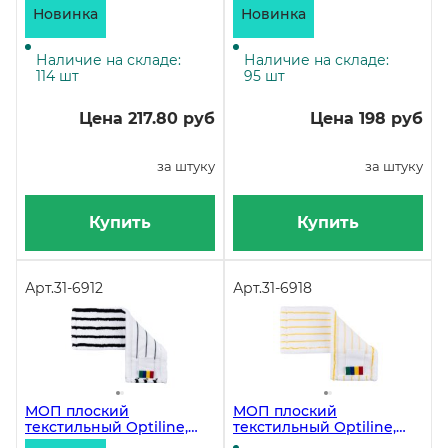
универсальный,
универсальный,
Новинка
Новинка
микрофибра с
микрофибра с жестким
абразивом, белый
абразивом, белый
Наличие на складе:
Наличие на складе:
114 шт
95 шт
Цена 217.80 руб
Цена 198 руб
за штуку
за штуку
Купить
Купить
Арт.
31-6912
Арт.
31-6918
МОП плоский
МОП плоский
текстильный Optiline,
текстильный Optiline,
50х13 см,
40х13 см,