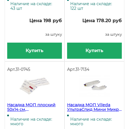
универсальный,
универсальный,
Наличие на складе:
Наличие на складе:
микрофибра, серый
микрофибра, белый с
43 шт
122 шт
зеленой полосой
Цена 198 руб
Цена 178.20 руб
за штуку
за штуку
Купить
Купить
Арт.
31-0745
Арт.
31-7134
Насадка МОП плоский
Насадка МОП Vileda
50х14 см,
УльтраСпид Мини Микро
универсальный,
Лайт 34 см
микрофибра, мягкий
Наличие на складе:
Наличие на складе:
абразив
много
много