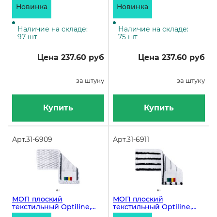
универсальный,
универсальный,
Новинка
Новинка
микрофибра, белый
микрофибра с
абразивом, белый
Наличие на складе:
Наличие на складе:
97 шт
75 шт
Цена 237.60 руб
Цена 237.60 руб
за штуку
за штуку
Купить
Купить
Арт.
31-6909
Арт.
31-6911
МОП плоский
МОП плоский
текстильный Optiline,
текстильный Optiline,
40х13 см,
40х13 см,