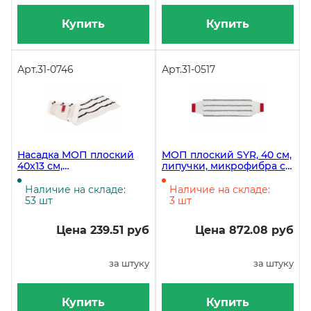
Купить
Купить
Арт.
31-0746
Арт.
31-0517
Насадка МОП плоский
МОП плоский SYR, 40 см,
40х13 см,
липучки, микрофибра с
универсальный,
абразивом, красный
микрофибра, жесткий
Наличие на складе:
Наличие на складе:
абразив
53 шт
3 шт
Цена 239.51 руб
Цена 872.08 руб
за штуку
за штуку
Купить
Купить