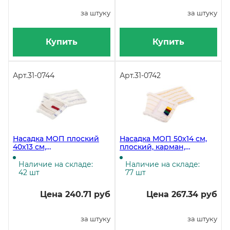
за штуку
за штуку
Купить
Купить
Арт.
31-0744
Арт.
31-0742
Насадка МОП плоский
Насадка МОП 50х14 см,
40х13 см,
плоский, карман,
универсальный,
микрофибра, желтая
микрофибра, мягкий
полоса
Наличие на складе:
Наличие на складе:
абразив
42 шт
77 шт
Цена 240.71 руб
Цена 267.34 руб
за штуку
за штуку