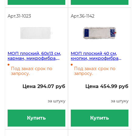
Арт.
31-1023
Арт.
36-1142
МОП плоский, 60х13 см,
МОП плоский 40 см,
карман, микрофибра,
кнопки, микрофибра
белый, 50 штук в
ЭКО, пробивной
коробке
Под заказ: срок по
Под заказ: срок по
запросу.
запросу.
Цена 294.07 руб
Цена 454.99 руб
за штуку
за штуку
Купить
Купить