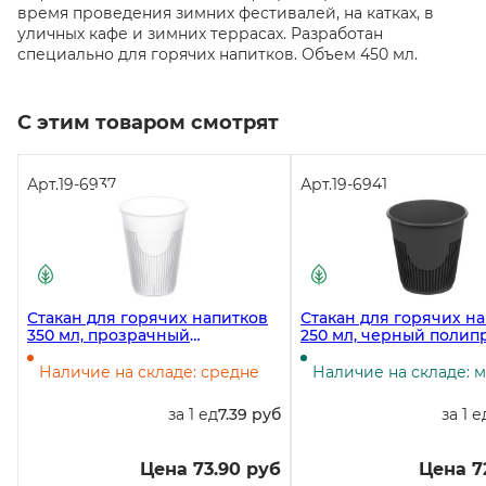
время проведения зимних фестивалей, на катках, в
уличных кафе и зимних террасах. Разработан
специально для горячих напитков. Объем 450 мл.
С этим товаром смотрят
Арт.
19-6937
Арт.
19-6941
Стакан для горячих напитков
Стакан для горячих н
350 мл, прозрачный
250 мл, черный полип
полипропилен, 10 штук
13 штук
Наличие на складе: средне
Наличие на складе: 
за 1 ед
7.39 руб
за 1 е
Цена 73.90 руб
Цена 7