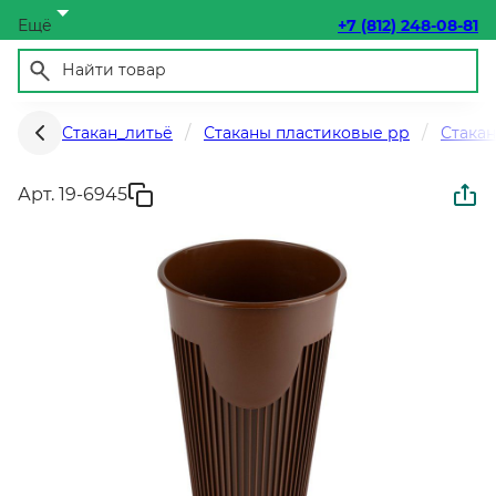
Ещё
+7 (812) 248-08-81
Стакан_литьё
Стаканы пластиковые рр
Стака
Арт. 19-6945