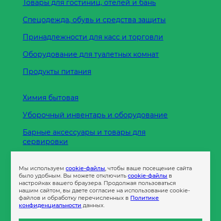
Товары для гостиниц, отелей и бань
Спецодежда, обувь и средства защиты
Принадлежности для касс и торговли
Оборудование для туалетных комнат
Продукты питания
Химия бытовая
Уборочный инвентарь и оборудование
Барные аксессуары и товары для
сервировки
Кухонные принадлежности
Мы используем
cookie-файлы
, чтобы ваше посещение сайта
Пленка
было удобным. Вы можете отключить
cookie-файлы
в
настройках вашего браузера. Продолжая пользоваться
нашим сайтом, вы даете согласие на использование cookie-
файлов и обработку перечисленных в
Политике
Пакеты и сумки
конфиденциальности
данных.
Контейнеры