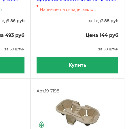
штук
о
Наличие на складе: мало
1 ед
9.86 руб
за 1 ед
2.88 руб
а 493 руб
Цена 144 руб
за 50 штук
за 50 штук
Купить
Арт.
19-7198