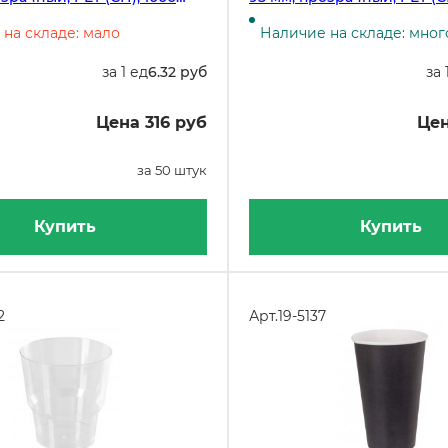
штук в коробке
на складе: мало
Наличие на складе: мног
за 1 ед
6.32 руб
за 
Цена 316 руб
Цен
за 50 штук
Купить
Купить
2
Арт.
19-5137