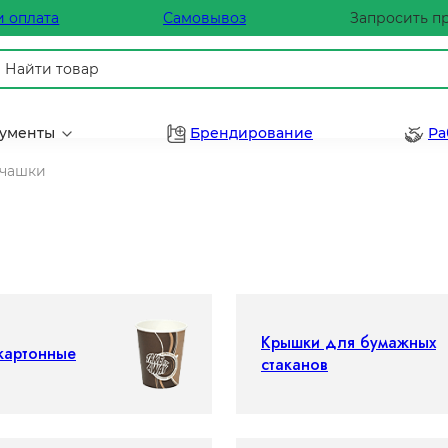
и оплата
Самовывоз
Запросить п
рументы
Брендирование
Ра
 чашки
Крышки для бумажных
картонные
стаканов