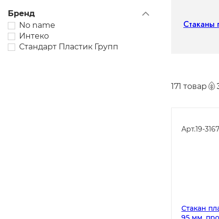
Бренд
Стаканы 
No name
Интеко
Стандарт Пластик Групп
171 товар
Арт.
19-316
Стакан пл
95 мм, про