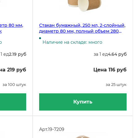
етр 80 мм,
Стакан бумажный, 250 мл, 2-слойный,
к
диаметр 80 мм, полный объем 280
мл, крафт, 25 штук
о
Наличие на складе: много
 1 ед
2.19 руб
за 1 ед
4.64 руб
на 219 руб
Цена 116 руб
за 100 штук
за 25 штук
Купить
Арт.
19-7209