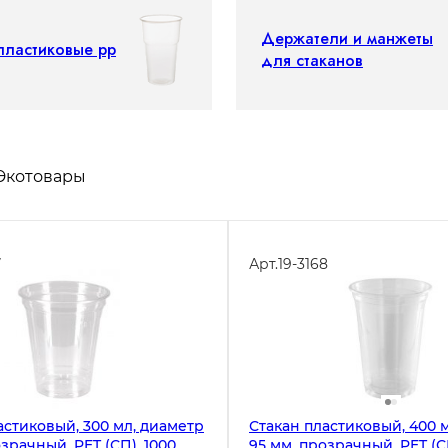
Держатели и манжеты
пластиковые рр
для стаканов
Экотовары
7
Арт.
19-3168
астиковый, 300 мл, диаметр
Стакан пластиковый, 400 
зрачный, PET (СП), 1000
95 мм, прозрачный, PET (С