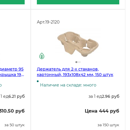
Арт.
19-2120
 диаметр 95
Держатель для 2-х стаканов,
крышка 19-
картонный, 193х108х42 мм, 150 штук
о
Наличие на складе: много
 1 ед
6.21 руб
за 1 ед
2.96 руб
310.50 руб
Цена 444 руб
за 50 штук
за 150 штук