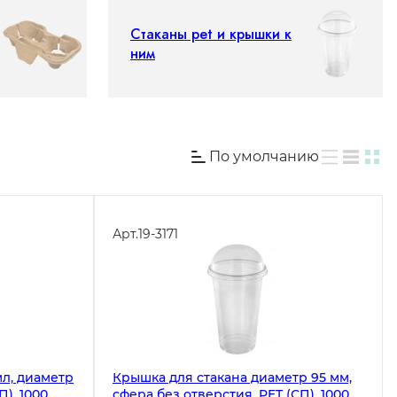
Стаканы pet и крышки к
ним
По умолчанию
Арт.
19-3171
мл, диаметр
Крышка для стакана диаметр 95 мм,
П), 1000
сфера без отверстия, PET (СП), 1000