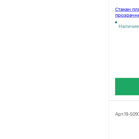
Стакан пл
прозрачны
Наличие 
Арт.
19-509