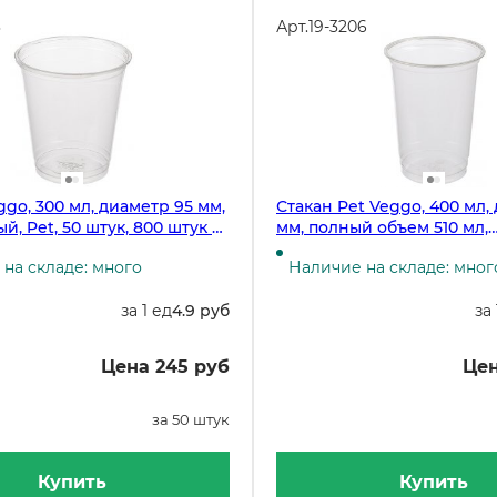
3
Арт.
19-3206
ggo, 300 мл, диаметр 95 мм,
Стакан Pet Veggo, 400 мл,
, Pet, 50 штук, 800 штук в
мм, полный объем 510 мл,
рышка 19-3207,19-3208)
прозрачный, 50 штук (крыш
на складе: много
Наличие на складе: мног
19-3208)
за 1 ед
4.9 руб
за 
Цена 245 руб
Цен
за 50 штук
Купить
Купить