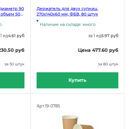
 диаметр 90
Держатель для двух супниц,
 объем 500
270х140х60 мм, ФБВ, 80 штук
о
Наличие на складе: много
 1 ед
4.61 руб
за 1 ед
5.97 руб
230.50 руб
Цена 477.60 руб
за 50 штук
за 80 штук
Купить
Арт.
19-0785