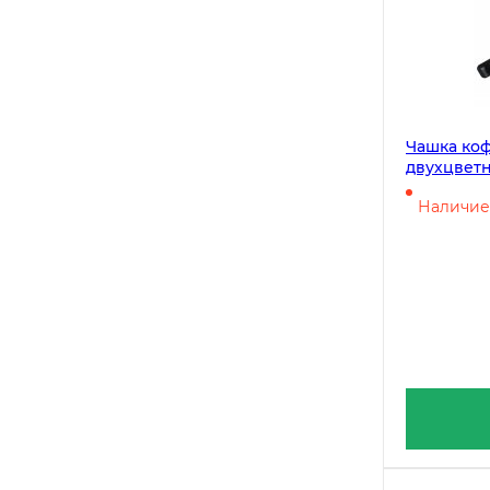
Чашка коф
двухцветн
полипропи
Наличие 