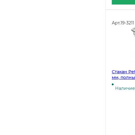
Арт.
19-3211
Стакан Pe
мм, полны
прозрачны
Наличие 
19-3208, 19