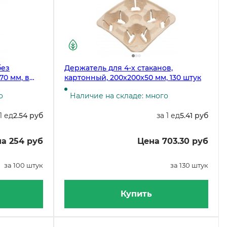
без
Держатель для 4-х стаканов,
70 мм, в
картонный, 200х200х50 мм, 130 штук
бке 3000
о
Наличие на складе: много
1 ед
2.54 руб
за 1 ед
5.41 руб
а 254 руб
Цена 703.30 руб
за 100 штук
за 130 штук
Купить