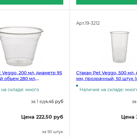
Арт.
19-3212
t Veggo, 200 мл, диаметр 95
Стакан Pet Veggo, 500 мл,
й объем 280 мл,
мм, прозрачный, 50 штук (
й, 50 штук (крышка 19-3207,
3207, 19-3208)
на складе: много
Наличие на складе: мног
-3732)
за 1 ед
4.45 руб
за
Цена 222.50 руб
Цена 
за 50 штук