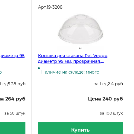
Арт.
19-3208
 диаметр 95
Крышка для стакана Pet Veggo,
диаметр 95 мм, прозрачная,
ка 19-3207,
купольная с отверстием, 100 штук
о
Наличие на складе: много
1 ед
5.28 руб
за 1 ед
2.4 руб
а 264 руб
Цена 240 руб
за 50 штук
за 100 штук
Купить