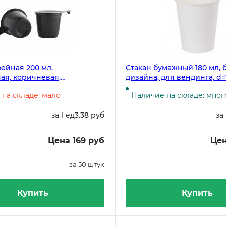
ейная 200 мл,
Стакан бумажный 180 мл, 
ая, коричневая,
дизайна, для вендинга, d=
лен, 50 штук
упаковке 100 штук, в коро
на складе: мало
Наличие на складе: мног
штук
за 1 ед
3.38 руб
за 
Цена 169 руб
Цен
за 50 штук
Купить
Купить