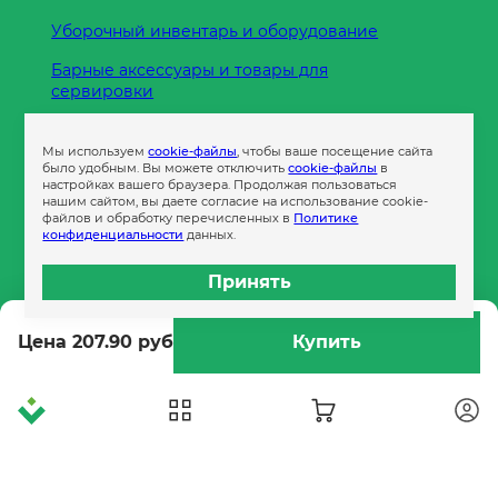
Уборочный инвентарь и оборудование
Барные аксессуары и товары для
сервировки
Кухонные принадлежности
Мы используем
cookie-файлы
, чтобы ваше посещение сайта
Пленка
было удобным. Вы можете отключить
cookie-файлы
в
настройках вашего браузера. Продолжая пользоваться
нашим сайтом, вы даете согласие на использование cookie-
файлов и обработку перечисленных в
Политике
Пакеты и сумки
конфиденциальности
данных.
Контейнеры
Принять
Бумага офисная
Цена 207.90 руб
Купить
Гигиеническая продукция
Одноразовая посуда