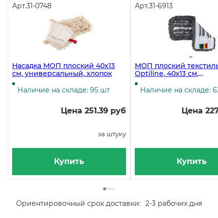
Арт.
31-0748
Арт.
31-6913
Насадка МОП плоский 40х13
МОП плоский текстил
см, универсальный, хлопок
Optiline, 40х13 см,
универсальный,
хлопок+микрофибра, 
Наличие на складе: 95 шт
Наличие на складе: 6
Цена 251.39 руб
Цена 227
за штуку
Купить
Купить
Ориентировочный срок доставки:
2-3 рабочих дня