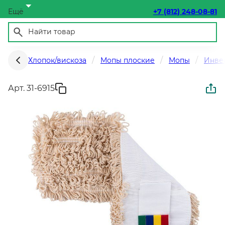
Ещё
+7 (812) 248-08-81
Хлопок/вискоза
Мопы плоские
Мопы
Инвен
Арт. 31-6915