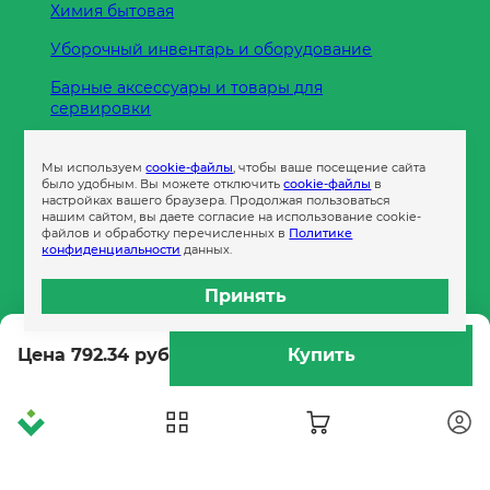
Химия бытовая
Уборочный инвентарь и оборудование
Барные аксессуары и товары для
сервировки
Кухонные принадлежности
Мы используем
cookie-файлы
, чтобы ваше посещение сайта
Пленка
было удобным. Вы можете отключить
cookie-файлы
в
настройках вашего браузера. Продолжая пользоваться
нашим сайтом, вы даете согласие на использование cookie-
файлов и обработку перечисленных в
Политике
Пакеты и сумки
конфиденциальности
данных.
Контейнеры
Принять
Бумага офисная
Цена 792.34 руб
Купить
Гигиеническая продукция
Одноразовая посуда