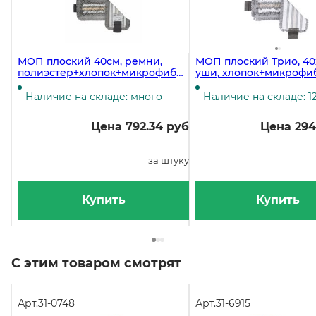
МОП плоский 40см, ремни,
МОП плоский Трио, 40х
полиэстер+хлопок+микрофибра
уши, хлопок+микрофи
ТРИО УльтраСпид VILEDA
(держатель 31-7272, 31-0
Наличие на складе: много
Наличие на складе: 1
Цена 792.34 руб
Цена 294
за штуку
Купить
Купить
С этим товаром смотрят
Арт.
31-0748
Арт.
31-6915