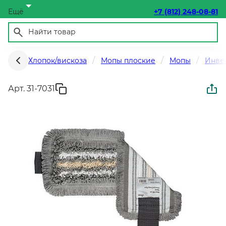
Ещё
+7 (812) 248-08-81
Хлопок/вискоза
Мопы плоские
Мопы
Инвен
Арт. 31-7031