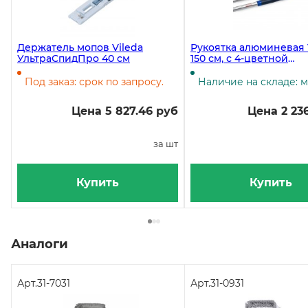
Держатель мопов Vileda
Рукоятка алюминевая 
УльтраСпидПро 40 см
150 см, с 4-цветной
кодировкой
Под заказ: срок по запросу.
Наличие на складе: 
Цена 5 827.46 руб
Цена 2 23
за шт
Купить
Купить
Аналоги
Арт.
31-7031
Арт.
31-0931