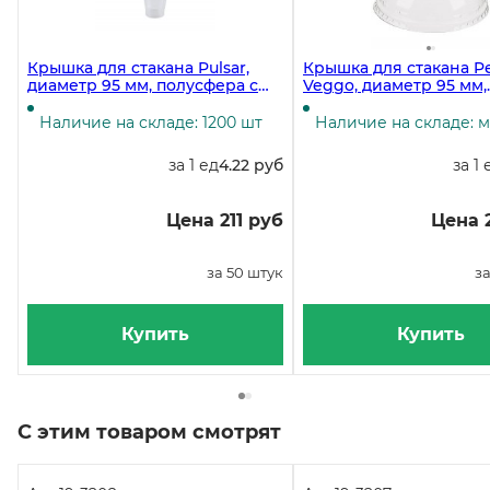
Крышка для стакана Pulsar,
Крышка для стакана P
диаметр 95 мм, полусфера с
Veggo, диаметр 95 мм,
отверстием, Pet, 800 штук
прозрачная, купольная
отверстием, 100 штук
Наличие на складе: 1200 шт
Наличие на складе: 
за 1 ед
4.22 руб
за 1 
Цена 211 руб
Цена 
за 50 штук
за
Купить
Купить
С этим товаром смотрят