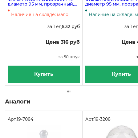
диаметр 95 мм, прозрачный,
диаметр 95 мм, прозр
PET (СП), 1000 штук
PET (СП), 1000 штук в 
Наличие на складе: мало
Наличие на складе: 
за 1 ед
6.32 руб
за 1 е
Цена 316 руб
Цена 
за 50 штук
з
Купить
Купить
Аналоги
Арт.
19-7084
Арт.
19-3208