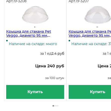
Арт.
19-3208
Арт.
19-3207
Крышка для стакана Pet
Крышка для стакана P
Veggo, диаметр 95 мм,
Veggo, диаметр 95 мм,
прозрачная, купольная с
прозрачная, купольна
отверстием, 100 штук
отверстия, 100 штук
Наличие на складе: много
Наличие на складе: 3
за 1 ед
2.4 руб
за 1 
Цена 240 руб
Цена 
за 100 штук
за
Купить
Купить