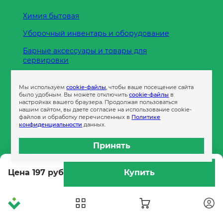
Химия бытовая
Уборочный инвентарь и оборудование
Барные аксессуары и товары для
сервировки
Кухонные принадлежности
Мы используем
cookie-файлы
, чтобы ваше посещение сайта
Пленка
было удобным. Вы можете отключить
cookie-файлы
в
настройках вашего браузера. Продолжая пользоваться
нашим сайтом, вы даете согласие на использование cookie-
файлов и обработку перечисленных в
Политике
Пакеты и сумки
конфиденциальности
данных.
Контейнеры
Принять
Бумага офисная
Цена 197 руб
Купить
Гигиеническая продукция
Одноразовая посуда