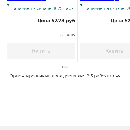
напылением, размер М,
напылением, размер L
красно-белые
красно-белые
Наличие на складе: 1625 пара
Наличие на складе: 2
Цена 52.78 руб
Цена 52
за пару
Купить
Купить
Ориентировочный срок доставки:
2-3 рабочих дня