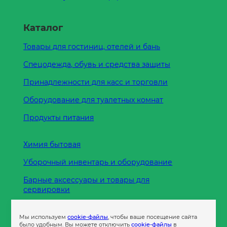
Каталог
Товары для гостиниц, отелей и бань
Спецодежда, обувь и средства защиты
Принадлежности для касс и торговли
Оборудование для туалетных комнат
Продукты питания
Химия бытовая
Уборочный инвентарь и оборудование
Барные аксессуары и товары для
сервировки
Кухонные принадлежности
Мы используем
cookie-файлы
, чтобы ваше посещение сайта
Пленка
было удобным. Вы можете отключить
cookie-файлы
в