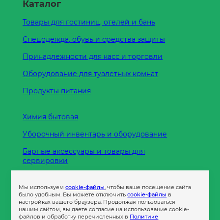
Каталог
Товары для гостиниц, отелей и бань
Спецодежда, обувь и средства защиты
Принадлежности для касс и торговли
Оборудование для туалетных комнат
Продукты питания
Химия бытовая
Уборочный инвентарь и оборудование
Барные аксессуары и товары для
сервировки
Кухонные принадлежности
Мы используем
cookie-файлы
, чтобы ваше посещение сайта
Пленка
было удобным. Вы можете отключить
cookie-файлы
в
настройках вашего браузера. Продолжая пользоваться
нашим сайтом, вы даете согласие на использование cookie-
файлов и обработку перечисленных в
Политике