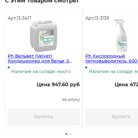
С этим товаром смотрят
Арт.
13-3413
Арт.
13-3139
Ph Вельвет (Velvet)
Ph Кислородный
Кондиционер для белья, 5
пятновыводитель, 600
литров ЧЗ
Наличие на складе: много
Наличие на складе: 
Цена 947.60 руб
Цена 472
за штуку
Купить
Купить