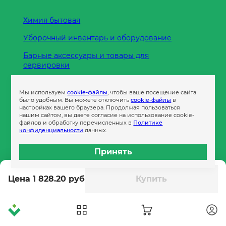
Химия бытовая
Уборочный инвентарь и оборудование
Барные аксессуары и товары для
сервировки
Кухонные принадлежности
Мы используем
cookie-файлы
, чтобы ваше посещение сайта
Пленка
было удобным. Вы можете отключить
cookie-файлы
в
настройках вашего браузера. Продолжая пользоваться
нашим сайтом, вы даете согласие на использование cookie-
файлов и обработку перечисленных в
Политике
Пакеты и сумки
конфиденциальности
данных.
Контейнеры
Принять
Бумага офисная
Цена 1 828.20 руб
Купить
Гигиеническая продукция
Одноразовая посуда