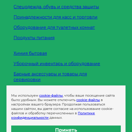
Спецодежда, обувь и средства защиты
Принадлежности для касс и торговли
Оборудование для туалетных комнат
Продукты питания
Химия бытовая
Уборочный инвентарь и оборудование
Барные аксессуары и товары для
сервировки
Кухонные принадлежности
Мы используем
cookie-файлы
, чтобы ваше посещение сайта
Пленка
было удобным. Вы можете отключить
cookie-файлы
в
настройках вашего браузера. Продолжая пользоваться
нашим сайтом, вы даете согласие на использование cookie-
файлов и обработку перечисленных в
Политике
Пакеты и сумки
конфиденциальности
данных.
Контейнеры
Принять