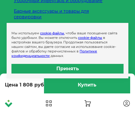
Уборочный инвентарь и оборудование
Барные аксессуары и товары для
сервировки
Кухонные принадлежности
Мы используем
cookie-файлы
, чтобы ваше посещение сайта
Пленка
было удобным. Вы можете отключить
cookie-файлы
в
настройках вашего браузера. Продолжая пользоваться
нашим сайтом, вы даете согласие на использование cookie-
файлов и обработку перечисленных в
Политике
Пакеты и сумки
конфиденциальности
данных.
Контейнеры
Принять
Бумага офисная
Цена 1 808 руб
Купить
Гигиеническая продукция
Одноразовая посуда