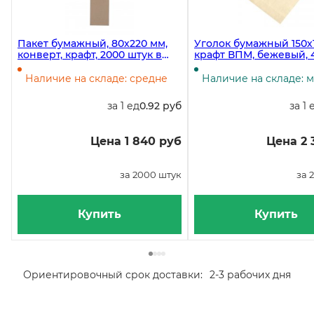
Пакет бумажный, 80х220 мм,
Уголок бумажный 150х
конверт, крафт, 2000 штук в
крафт ВПМ, бежевый, 4
коробке
в упаковке 2000 штук
Наличие на складе: средне
Наличие на складе: 
за 1 ед
0.92 руб
за 1 
Цена 1 840 руб
Цена 2 
за 2000 штук
за 
Купить
Купить
Ориентировочный срок доставки:
2-3 рабочих дня