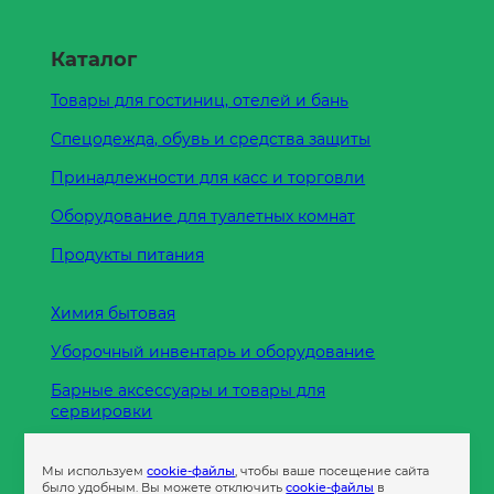
Каталог
Товары для гостиниц, отелей и бань
Спецодежда, обувь и средства защиты
Принадлежности для касс и торговли
Оборудование для туалетных комнат
Продукты питания
Химия бытовая
Уборочный инвентарь и оборудование
Барные аксессуары и товары для
сервировки
Кухонные принадлежности
Мы используем
cookie-файлы
, чтобы ваше посещение сайта
Пленка
было удобным. Вы можете отключить
cookie-файлы
в