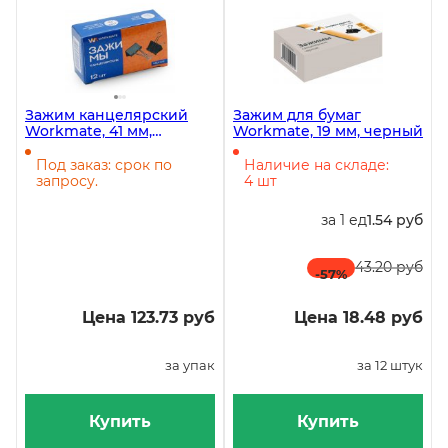
Зажим канцелярский
Зажим для бумаг
Workmate, 41 мм,
Workmate, 19 мм, черный
чёрный, 12 штук в
упаковке
Под заказ: срок по
Наличие на складе:
запросу.
4 шт
за 1 ед
1.54 руб
43.20 руб
-57
%
Цена 123.73 руб
Цена 18.48 руб
за упак
за 12 штук
Купить
Купить