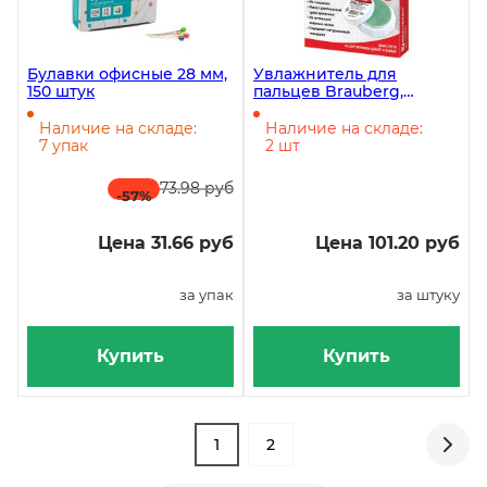
Булавки офисные 28 мм,
Увлажнитель для
150 штук
пальцев Brauberg,
гелиевый, 20 г,
нежирный, нетоксичный
Наличие на складе:
Наличие на складе:
*12
7 упак
2 шт
73.98 руб
-57
%
Цена 31.66 руб
Цена 101.20 руб
за упак
за штуку
Купить
Купить
1
2