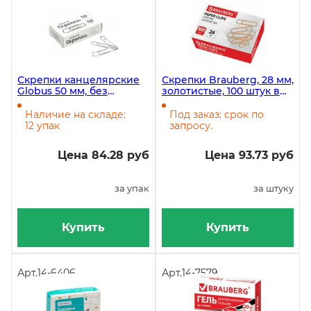
Скрепки канцелярские
Скрепки Brauberg, 28 мм,
Globus 50 мм, без
золотистые, 100 штук в
покрытия, 50 штук в
картонной коробке
упаковке
Наличие на складе:
Под заказ: срок по
12 упак
запросу.
Цена 84.28 руб
Цена 93.73 руб
за упак
за штуку
Купить
Купить
Арт.
14-6406
Арт.
14-7579