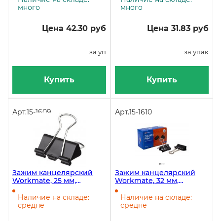
много
много
Цена 42.30 руб
Цена 31.83 руб
за уп
за упак
Купить
Купить
Арт.
15-1609
Арт.
15-1610
Зажим канцелярский
Зажим канцелярский
Workmate, 25 мм,
Workmate, 32 мм,
чёрный, 12 штук в
чёрный, 12 штук в
упаковке
упаковке
Наличие на складе:
Наличие на складе:
средне
средне