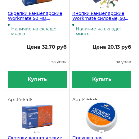
Скрепки канцелярские
Кнопки канцелярские
Workmate 50 мм,
Workmate силовые, 50
оцинкованные, 50 штук в
штук в картонной
упаковке
упаковке
Наличие на складе:
Наличие на складе:
много
много
Цена 32.70 руб
Цена 20.13 руб
за упак
за упак
Купить
Купить
Арт.
14-6416
Арт.
14-6556
Скрепки канцелярские
Подушка для