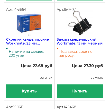
Арт.
14-3664
Арт.
15-1607
Скрепки канцелярские
Зажим канцелярский
Workmate, 25 мм,
Workmate, 15 мм, чёрный
никелевое покрытие, 100
штук в упаковке
Наличие на складе:
Под заказ: срок по
200 упак
запросу.
Цена 22.68 руб
Цена 27.30 руб
за упак
за упак
Купить
Купить
Арт.
15-1611
Арт.
14-1468