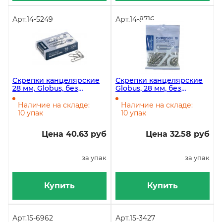
Арт.
14-5249
Арт.
14-8716
Скрепки канцелярские
Скрепки канцелярские
28 мм, Globus, без
Globus, 28 мм, без
покрытия, картонная
покрытия, 100 штук в
упаковка, 100 штук
пакете с европодвесом
Наличие на складе:
Наличие на складе:
флоу-пак
10 упак
10 упак
Цена 40.63 руб
Цена 32.58 руб
за упак
за упак
Купить
Купить
Арт.
15-6962
Арт.
15-3427