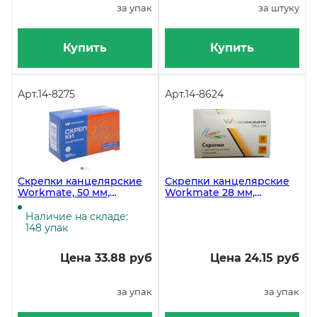
за упак
за штуку
Купить
Купить
Арт.
14-8275
Арт.
14-8624
Скрепки канцелярские
Скрепки канцелярские
Workmate, 50 мм,
Workmate 28 мм,
цинковое покрытие,
овальные, цветные с
гофрированные, 50 штук
виниловым покрытием,
Наличие на складе:
в упаковке
100 штук
148 упак
Цена 33.88 руб
Цена 24.15 руб
за упак
за упак