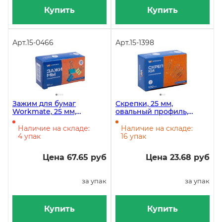
Купить
Купить
Арт.
15-0466
Арт.
15-1398
Зажим для бумаг
Скрепки, 25 мм,
Workmate, 25 мм,
овальный профиль,
цветной, 12 штук
оцинкованные, 100 штук
Наличие на складе:
Наличие на складе:
4 упак
16 упак
Цена 67.65 руб
Цена 23.68 руб
за упак
за упак
Купить
Купить