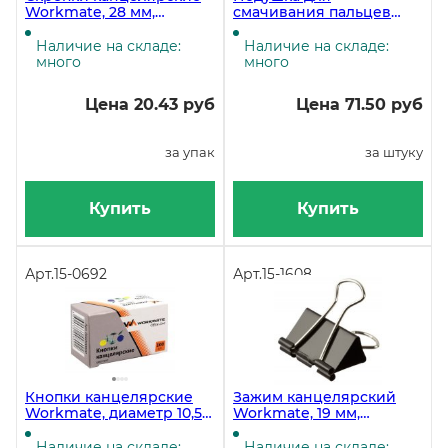
Workmate, 28 мм,
смачивания пальцев
цинковое покрытие, 100
гелевая 10 г цветная
штук в упаковке
коробочка
Наличие на складе:
Наличие на складе:
много
много
Цена 20.43 руб
Цена 71.50 руб
за упак
за штуку
Купить
Купить
Арт.
15-0692
Арт.
15-1608
Кнопки канцелярские
Зажим канцелярский
Workmate, диаметр 10,5
Workmate, 19 мм,
мм, цветные, 100 штук в
чёрный, 12 штук в
картонной коробке
упаковке
Наличие на складе:
Наличие на складе: