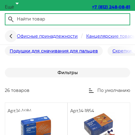
Ещё
+7 (812) 248-08-81
Мелкоофисные принадлежности
Офисные принадлежности
Канцелярские товар
Подушки для смачивания для пальцев
Скрепки,
Фильтры
26 товаров
По умолчанию
Арт.
14-1484
Арт.
14-1854