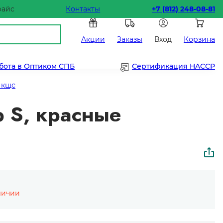
райс
Контакты
+7 (812) 248-08-81
Акции
Заказы
Вход
Корзина
бота в Оптиком СПБ
Сертификация HACCP
 кщс
р S, красные
личии