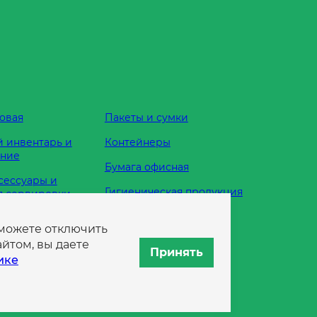
овая
Пакеты и сумки
 инвентарь и
Контейнеры
ание
Бумага офисная
сессуары и
Гигиеническая продукция
я сервировки
Одноразовая посуда
 можете отключить
жности
йтом, вы даете
Принять
ике