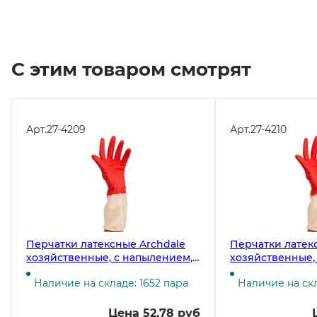
С этим товаром смотрят
Арт.
27-4209
Арт.
27-4210
Перчатки латексные Archdale
Перчатки латек
хозяйственные, с напылением,
хозяйственные,
размер М, красно-белые
размер L, красн
Наличие на складе: 1652 пара
Наличие на скл
Цена 52.78 руб