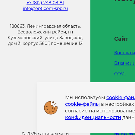
+7 (812) 248-08-81
info@opticom-spb.ru
188663, Ленинградская область,
Всеволожский район, гп
Кузьмоловский, улица Заводская,
Сайт
дом 3, корпус 360Г, помещение 12
Контакты
Ваканси
СОУТ
Каталоги
Напишит
Мы используем
cookie-фа
cookie-файлы
в настройках
Политик
согласие на использовани
конфиде
конфиденциальности
данн
Информа
размещен
не являе
©
2026
Оптиком СПБ