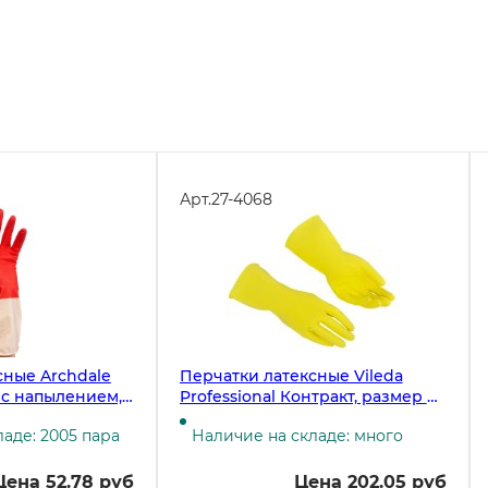
Арт.
27-4068
сные Archdale
Перчатки латексные Vileda
 с напылением,
Professional Контракт, размер М,
о-белые
жёлтые ЧЗ
аде: 2005 пара
Наличие на складе: много
Цена 52.78 руб
Цена 202.05 руб