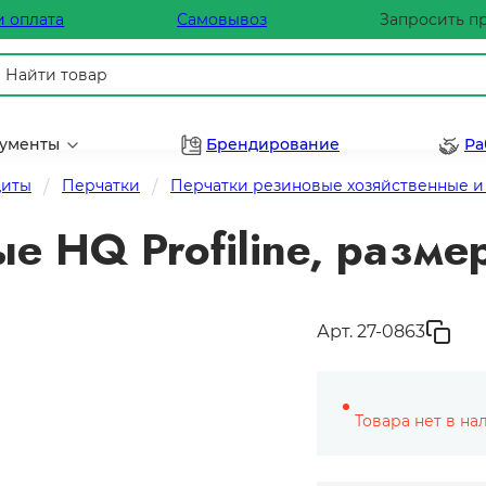
и оплата
Самовывоз
Запросить п
рументы
Брендирование
Ра
щиты
Перчатки
Перчатки резиновые хозяйственные и
е HQ Profiline, разме
Арт. 27-0863
Товара нет в на