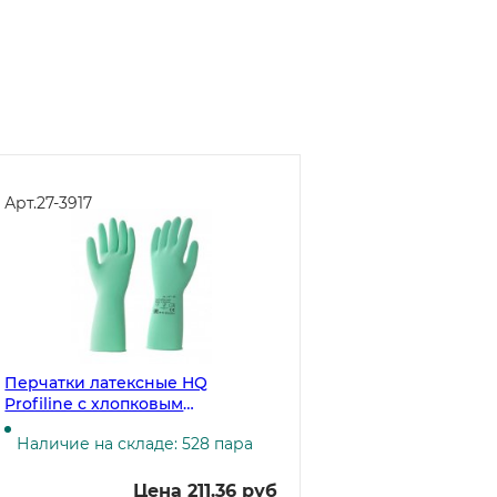
Арт.
27-3917
Перчатки латексные HQ
Profiline с хлопковым
напылением, размер M (7,5-8),
Наличие на складе: 528 пара
зелёные
Цена 211.36 руб