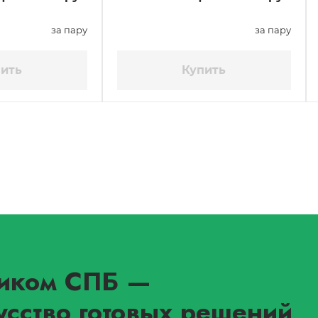
за пару
за пару
ить
Купить
иком СПБ
—
усство готовых решений