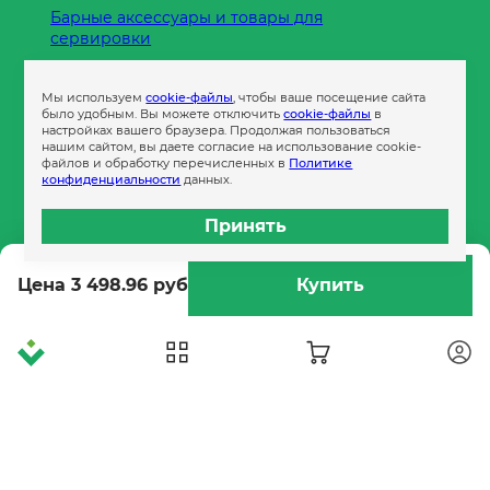
Барные аксессуары и товары для
сервировки
Кухонные принадлежности
Мы используем
cookie-файлы
, чтобы ваше посещение сайта
Пленка
было удобным. Вы можете отключить
cookie-файлы
в
настройках вашего браузера. Продолжая пользоваться
нашим сайтом, вы даете согласие на использование cookie-
файлов и обработку перечисленных в
Политике
Пакеты и сумки
конфиденциальности
данных.
Контейнеры
Принять
Бумага офисная
Цена 3 498.96 руб
Купить
Гигиеническая продукция
Одноразовая посуда