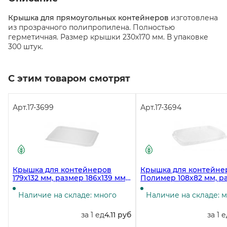
Крышка для прямоугольных контейнеров
изготовлена
из прозрачного полипропилена. Полностью
герметичная. Размер крышки 230х170 мм. В упаковке
300 штук.
С этим товаром смотрят
Арт.
17-3699
Арт.
17-3694
Крышка для контейнеров
Крышка для контейне
179х132 мм, размер 186х139 мм,
Полимер 108х82 мм, р
прозрачная ПП, 50 штук
115х90 мм, прозрачная,
полипропилен, 100 шт
Наличие на складе: много
Наличие на складе: 
за 1 ед
4.11 руб
за 1 