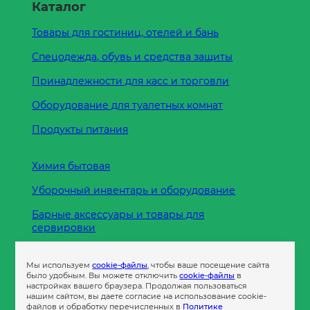
Каталог
Товары для гостиниц, отелей и бань
Спецодежда, обувь и средства защиты
Принадлежности для касс и торговли
Оборудование для туалетных комнат
Продукты питания
Химия бытовая
Уборочный инвентарь и оборудование
Барные аксессуары и товары для
сервировки
Кухонные принадлежности
Мы используем
cookie-файлы
, чтобы ваше посещение сайта
Пленка
было удобным. Вы можете отключить
cookie-файлы
в
настройках вашего браузера. Продолжая пользоваться
нашим сайтом, вы даете согласие на использование cookie-
файлов и обработку перечисленных в
Политике