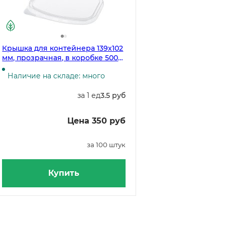
Крышка для контейнера 139х102
мм, прозрачная, в коробке 500
штук
Наличие на складе: много
за 1 ед
3.5 руб
Цена 350 руб
за 100 штук
Купить