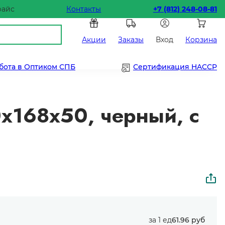
райс
Контакты
+7 (812) 248-08-81
Акции
Заказы
Вход
Корзина
бота в Оптиком СПБ
Сертификация HACCP
х168х50, черный, с
за 1 ед
61.96 руб