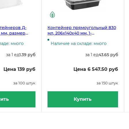
тейнеров Д-
Контейнер прямоугольный 830
 мм, размер
мл, 206х140х40 мм, 1-
рачная,
секционный, с крышкой,
ладе: много
Наличие на складе: много
100 штук
черный, 150 штук
за 1 ед
1.39 руб
за 1 ед
43.65 руб
Цена 139 руб
Цена 6 547.50 руб
за 100 штук
за 150 штук
ить
Купить