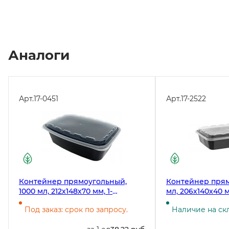
Аналоги
Арт.
17-0451
Арт.
17-2522
Контейнер прямоугольный,
Контейнер пря
1000 мл, 212х148х70 мм, 1-
мл, 206х140х40 м
секционный, с крышкой,
секционный, с 
Под заказ: срок по запросу.
Наличие на ск
черный РР, 150 штук
черный, 150 шту