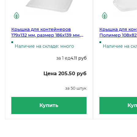
Крышка для контейнеров
Крышка для кон
179х132 мм, размер 186х139 мм,
Полимер 108х82
прозрачная ПП, 50 штук
115х90 мм, проз
Наличие на складе: много
Наличие на ск
полипропилен, 
за 1 ед
4.11 руб
Цена 205.50 руб
за 50 штук
Купить
Куп