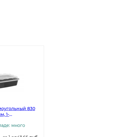
моугольный 830
м, 1-
крышкой,
ладе: много
к