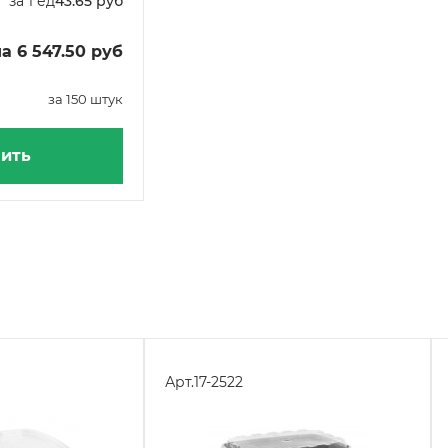
за 1 ед
43.65 руб
а 6 547.50 руб
за 150 штук
ить
Арт.
17-2522