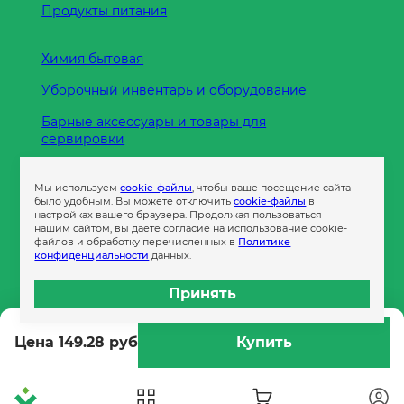
Продукты питания
Химия бытовая
Уборочный инвентарь и оборудование
Барные аксессуары и товары для
сервировки
Кухонные принадлежности
Мы используем
cookie-файлы
, чтобы ваше посещение сайта
Пленка
было удобным. Вы можете отключить
cookie-файлы
в
настройках вашего браузера. Продолжая пользоваться
нашим сайтом, вы даете согласие на использование cookie-
файлов и обработку перечисленных в
Политике
Пакеты и сумки
конфиденциальности
данных.
Контейнеры
Принять
Бумага офисная
Цена 149.28 руб
Купить
Гигиеническая продукция
Одноразовая посуда