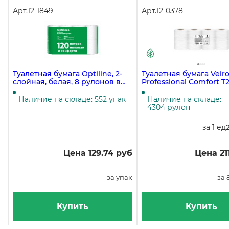
Арт.
12-1849
Арт.
12-0378
Туалетная бумага Optiline, 2-
Туалетная бумага Veir
слойная, белая, 8 рулонов в
Professional Comfort T2
упаковке, 8 упаковок в мешке
слойная, 25 метров, бе
рулонов в упаковке
Наличие на складе: 552 упак
Наличие на складе:
4304 рулон
за 1 ед
Цена 129.74 руб
Цена 21
за упак
за 
Купить
Купить