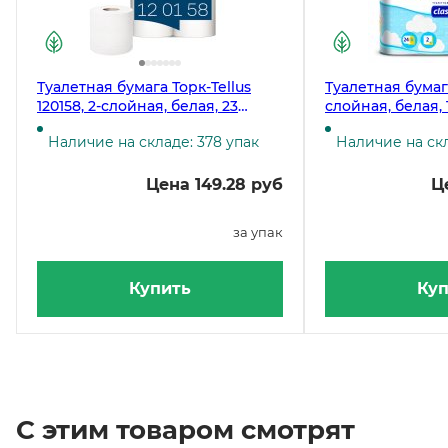
Туалетная бумага Торк-Tellus
Туалетная бумага 
120158, 2-слойная, белая, 23
слойная, белая, 
метра, 4 рулона в упаковке
рулоне (24 руло
Наличие на складе: 378 упак
Наличие на ск
Цена 149.28 руб
Ц
за упак
Купить
Куп
С этим товаром смотрят