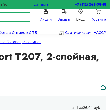
райс
Контакты
+7 (812) 248-08-81
Акции
Заказы
Вход
Корзина
бота в Оптиком СПБ
Сертификация HACCP
ага бытовая, 2-слойная
ort T207, 2-слойная,
за 1 ед
26.44 руб