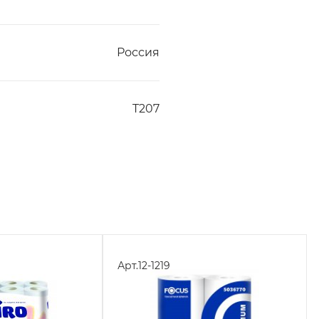
Россия
T207
Арт.
12-1219