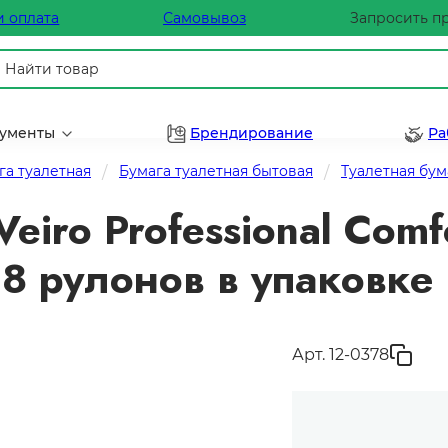
и оплата
Самовывоз
Запросить п
рументы
Брендирование
Ра
га туалетная
Бумага туалетная бытовая
Туалетная бум
eiro Professional Comf
 8 рулонов в упаковке
Арт. 12-0378