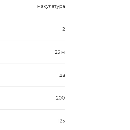
макулатура
2
25 м
да
200
125