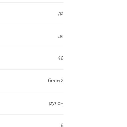
да
да
46
белый
рулон
8