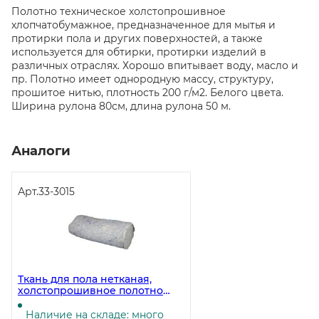
Полотно техническое холстопрошивное
хлопчатобумажное, предназначенное для мытья и
протирки пола и других поверхностей, а также
используется для обтирки, протирки изделий в
различных отраслях. Хорошо впитывает воду, масло и
пр. Полотно имеет однородную массу, структуру,
прошитое нитью, плотность 200 г/м2. Белого цвета.
Ширина рулона 80см, длина рулона 50 м.
Аналоги
Арт.
33-3015
Ткань для пола нетканая,
холстопрошивное полотно
серое, плотность 200 г/м2,
ширина 80 см, 50 м в рулоне
Наличие на складе: много