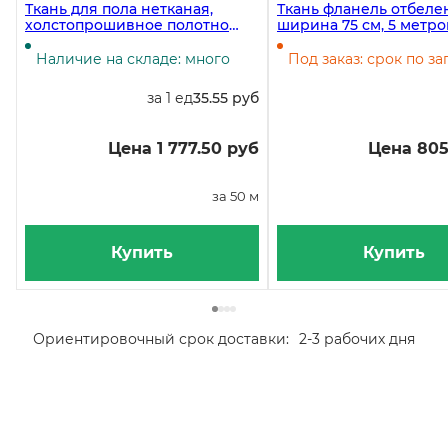
Ткань для пола нетканая,
Ткань фланель отбеле
холстопрошивное полотно
ширина 75 см, 5 метро
серое, плотность 200 г/м2,
упаковке
ширина 80 см, 50 м в рулоне
Наличие на складе: много
Под заказ: срок по за
за 1 ед
35.55 руб
Цена 1 777.50 руб
Цена 805
за 50 м
Купить
Купить
Ориентировочный срок доставки:
2-3 рабочих дня