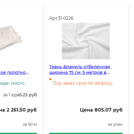
Арт.
31-0226
Ткань фланель отбеленная,
ое полотно
ширина 75 см, 5 метров в
ь 200 г/м2,
упаковке
ладе: много
Под заказ: срок по запросу.
0 м в рулоне
за 1 ед
45.23 руб
а 2 261.50 руб
Цена 805.07 руб
за 50 м
за упак