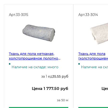
Арт.
33-3015
Арт.
33-3014
Ткань для пола нетканая,
Ткань для пола
холстопрошивное полотно
(холстопрошивн
серое, плотность 200 г/м2,
белое), плотност
Наличие на складе: много
Наличие на ск
ширина 80 см, 50 м в рулоне
ширина 80 см, 5
за 1 ед
35.55 руб
Цена 1 777.50 руб
Цен
за 50 м