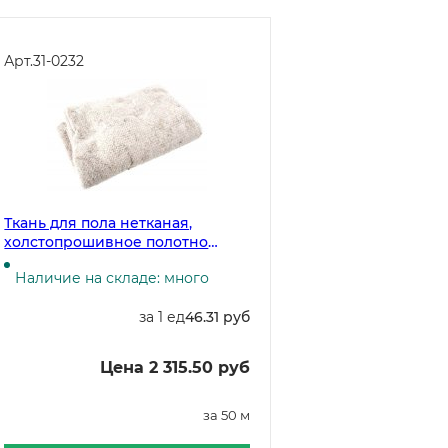
Арт.
31-0232
Ткань для пола нетканая,
холстопрошивное полотно
белое, ширина 80 см, плотность
Наличие на складе: много
200 г/м2, строчка 5 мм, 50
метров в рулоне
за 1 ед
46.31 руб
Цена 2 315.50 руб
за 50 м