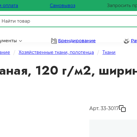
и оплата
Самовывоз
Запросить п
рументы
Брендирование
Ра
ание
Хозяйственные ткани, полотенца
Ткани
аная, 120 г/м2, шири
Арт. 33-3017