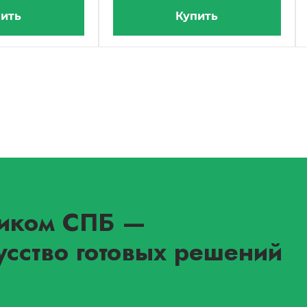
ить
Купить
иком СПБ
—
усство готовых решений