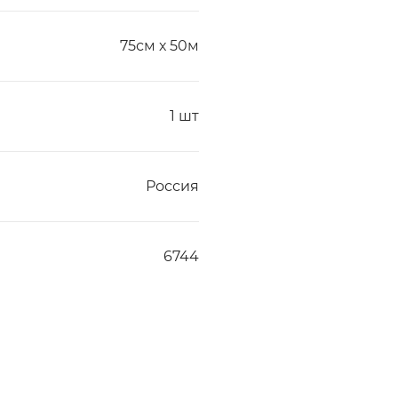
75см х 50м
1 шт
Россия
6744