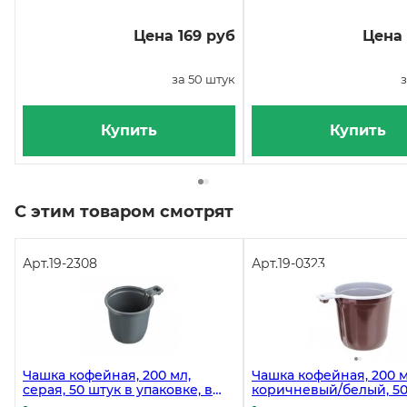
Цена 169 руб
Цена 
за 50 штук
з
Купить
Купить
С этим товаром смотрят
Арт.
19-2308
Арт.
19-0323
Чашка кофейная, 200 мл,
Чашка кофейная, 200 м
серая, 50 штук в упаковке, в
коричневый/белый, 50
коробке 1500 штук
упаковке, в коробке 12