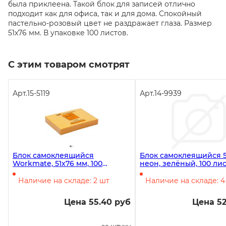
была приклеена. Такой блок для записей отлично
подходит как для офиса, так и для дома. Спокойный
пастельно-розовый цвет не раздражает глаза. Размер
51х76 мм. В упаковке 100 листов.
С этим товаром смотрят
Арт.
15-5119
Арт.
14-9939
Блок самоклеящийся
Блок самоклеящийся 5
Workmate, 51х76 мм, 100
неон, зелёный, 100 лис
листов, неоново-оранжевый
Attache Economy *12/5
Наличие на складе: 2 шт
Наличие на складе: 4
Цена 55.40 руб
Цена 52