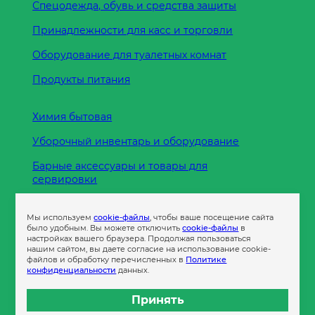
Спецодежда, обувь и средства защиты
Принадлежности для касс и торговли
Оборудование для туалетных комнат
Продукты питания
Химия бытовая
Уборочный инвентарь и оборудование
Барные аксессуары и товары для
сервировки
Кухонные принадлежности
Мы используем
cookie-файлы
, чтобы ваше посещение сайта
Пленка
было удобным. Вы можете отключить
cookie-файлы
в
настройках вашего браузера. Продолжая пользоваться
нашим сайтом, вы даете согласие на использование cookie-
файлов и обработку перечисленных в
Политике
Пакеты и сумки
конфиденциальности
данных.
Контейнеры
Принять