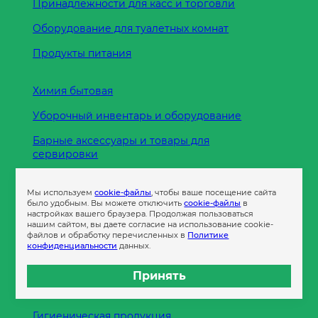
Принадлежности для касс и торговли
Оборудование для туалетных комнат
Продукты питания
Химия бытовая
Уборочный инвентарь и оборудование
Барные аксессуары и товары для
сервировки
Кухонные принадлежности
Мы используем
cookie-файлы
, чтобы ваше посещение сайта
Пленка
было удобным. Вы можете отключить
cookie-файлы
в
настройках вашего браузера. Продолжая пользоваться
нашим сайтом, вы даете согласие на использование cookie-
файлов и обработку перечисленных в
Политике
Пакеты и сумки
конфиденциальности
данных.
Контейнеры
Принять
Бумага офисная
Гигиеническая продукция