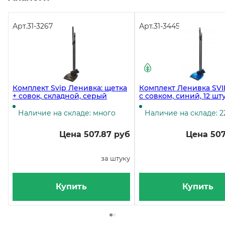
Арт.
31-3267
Арт.
31-3445
Комплект Svip Ленивка: щетка
Комплект Ленивка SVIP, ще
+ совок, складной, серый
с совком, синий, 12 шт
Наличие на складе: много
Наличие на складе: 2
Цена 507.87 руб
Цена 507
за штуку
Купить
Купить