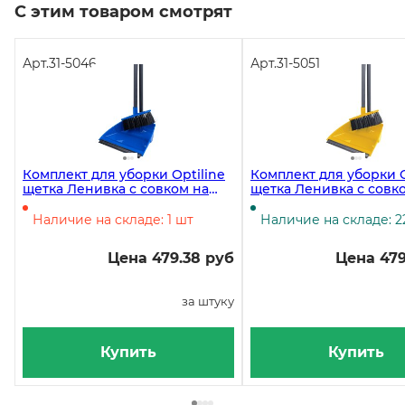
С этим товаром смотрят
Арт.
31-5046
Арт.
31-5051
Комплект для уборки Optiline
Комплект для уборки O
щетка Ленивка с совком на
щетка Ленивка с совк
длинных ручках, синий
длинных ручках, желт
Наличие на складе: 1 шт
Наличие на складе: 2
Цена 479.38 руб
Цена 479
за штуку
Купить
Купить