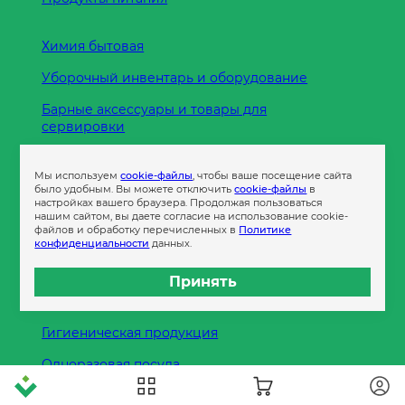
Химия бытовая
Уборочный инвентарь и оборудование
Барные аксессуары и товары для
сервировки
Кухонные принадлежности
Мы используем
cookie-файлы
, чтобы ваше посещение сайта
Пленка
было удобным. Вы можете отключить
cookie-файлы
в
настройках вашего браузера. Продолжая пользоваться
нашим сайтом, вы даете согласие на использование cookie-
файлов и обработку перечисленных в
Политике
Пакеты и сумки
конфиденциальности
данных.
Контейнеры
Принять
Бумага офисная
Гигиеническая продукция
Одноразовая посуда