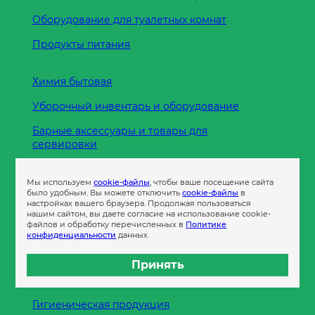
Оборудование для туалетных комнат
Продукты питания
Химия бытовая
Уборочный инвентарь и оборудование
Барные аксессуары и товары для
сервировки
Кухонные принадлежности
Мы используем
cookie-файлы
, чтобы ваше посещение сайта
Пленка
было удобным. Вы можете отключить
cookie-файлы
в
настройках вашего браузера. Продолжая пользоваться
нашим сайтом, вы даете согласие на использование cookie-
файлов и обработку перечисленных в
Политике
Пакеты и сумки
конфиденциальности
данных.
Контейнеры
Принять
Бумага офисная
Гигиеническая продукция