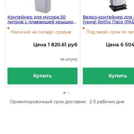
Контейнер для мусора 50
Ведро-контейнер для
литров с плавающей крышкой
(урна) Rotho Пасо (PAS
Стэп (Step) , серый
литров, с педалью, пла
серебро
Наличие на складе: средне
Под заказ: срок по за
Цена 1 820.61 руб
Цена 6 504
за штуку
Купить
Купить
Ориентировочный срок доставки:
2-3 рабочих дня