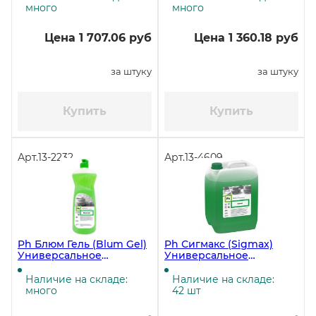
много
много
Цена 1 707.06 руб
Цена 1 360.18 руб
за штуку
за штуку
Купить
Купить
Арт.
13-2232
Арт.
13-4609
Ph Блюм Гель (Blum Gel)
Ph Сигмакс (Sigmax)
Универсальное
Универсальное
обезжиривающее
обезжиривающее
средство, 1 литро ЧЗ
средство, 10 литров, 10,32
Наличие на складе:
Наличие на складе:
кг ЧЗ
много
42 шт