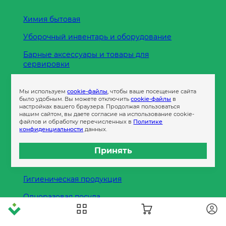
Химия бытовая
Уборочный инвентарь и оборудование
Барные аксессуары и товары для
сервировки
Кухонные принадлежности
Мы используем
cookie-файлы
, чтобы ваше посещение сайта
Пленка
было удобным. Вы можете отключить
cookie-файлы
в
настройках вашего браузера. Продолжая пользоваться
нашим сайтом, вы даете согласие на использование cookie-
файлов и обработку перечисленных в
Политике
Пакеты и сумки
конфиденциальности
данных.
Контейнеры
Принять
Бумага офисная
Гигиеническая продукция
Одноразовая посуда