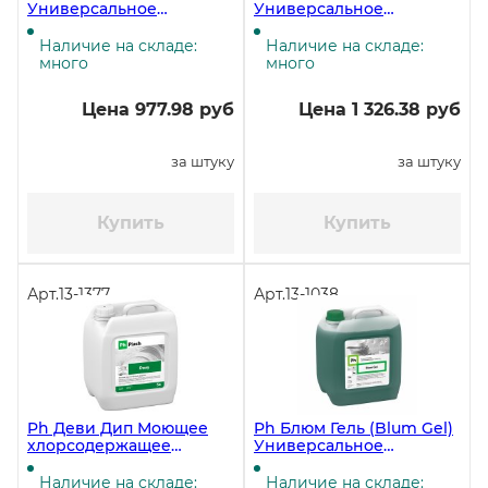
Универсальное
Универсальное
обезжиривающее
обезжиривающее
средство, 5 литров ЧЗ
средство, 5 литров, 5,16
Наличие на складе:
Наличие на складе:
кг ЧЗ
много
много
Цена 977.98 руб
Цена 1 326.38 руб
за штуку
за штуку
Купить
Купить
Арт.
13-1377
Арт.
13-1038
Ph Деви Дип Моющее
Ph Блюм Гель (Blum Gel)
хлорсодержащее
Универсальное
средство, 5 литров
обезжиривающее
средство, 5 литров ЧЗ
Наличие на складе:
Наличие на складе: