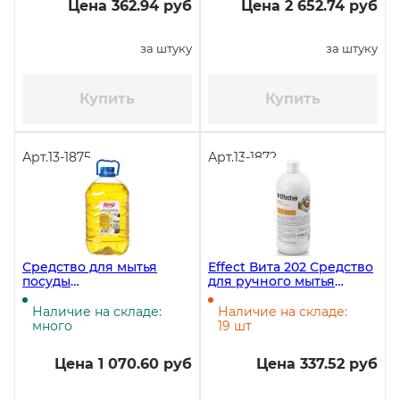
Цена 362.94 руб
Цена 2 652.74 руб
за штуку
за штуку
Купить
Купить
Арт.
13-1875
Арт.
13-1872
Средство для мытья
Effect Вита 202 Средство
посуды
для ручного мытья
концентрированное
посуды, 1 литр
Ника Супер, 5 кг
Наличие на складе:
Наличие на складе:
много
19 шт
Цена 1 070.60 руб
Цена 337.52 руб