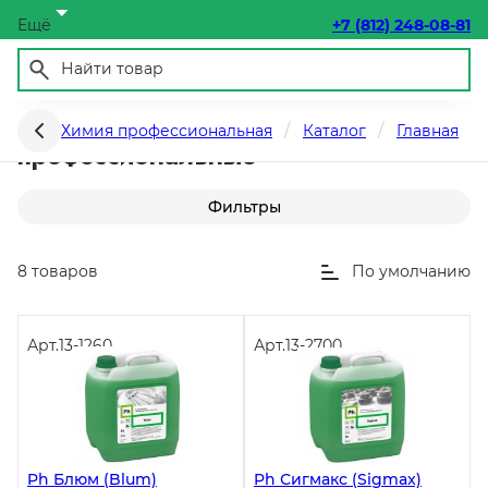
Ещё
+7 (812) 248-08-81
Средства для мытья посуды
Химия профессиональная
Каталог
Главная
профессиональные
Фильтры
8 товаров
По умолчанию
Арт.
13-1260
Арт.
13-2700
Ph Блюм (Blum)
Ph Сигмакс (Sigmax)