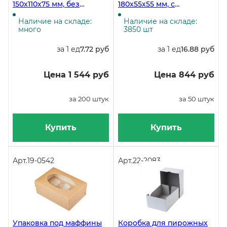
150х110х75 мм, без
180х55х55 мм, с
печати, 200 штук
прозрачным окном, на 6
штук, комплект коробка +
Наличие на складе:
Наличие на складе:
вставка, 50 штук
много
3850 шт
за 1 ед
7.72 руб
за 1 ед
16.88 руб
Цена 1 544 руб
Цена 844 руб
за 200 штук
за 50 штук
Купить
Купить
Арт.
19-0542
Арт.
22-2083
Упаковка под маффины
Коробка для пирожных