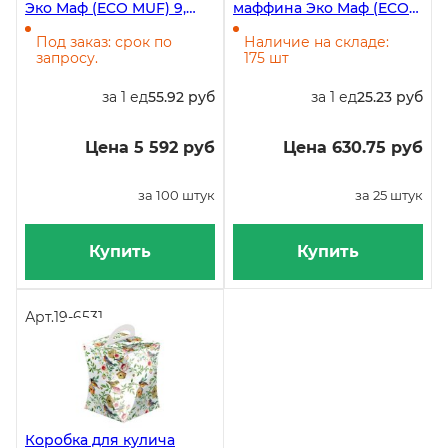
Эко Маф (ECO MUF) 9,
маффина Эко Маф (ECO
250х250х100 мм, 100 штук
MUF) 1, 25 штук
Под заказ: срок по
Наличие на складе:
запросу.
175 шт
за 1 ед
55.92 руб
за 1 ед
25.23 руб
Цена 5 592 руб
Цена 630.75 руб
за 100 штук
за 25 штук
Купить
Купить
Арт.
19-6531
Коробка для кулича