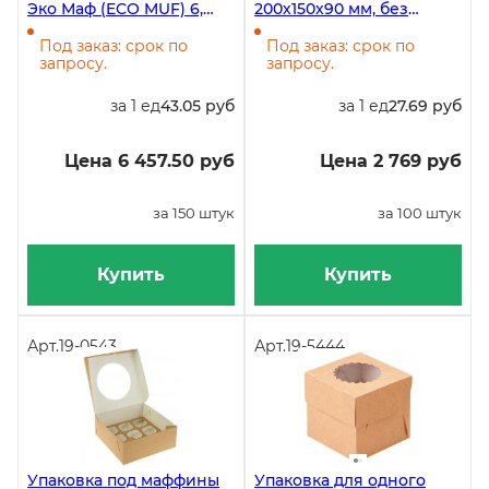
Эко Маф (ECO MUF) 6,
200х150х90 мм, без
250х170х100 мм, 150 штук
печати, 100 штук в
упаковке
Под заказ: срок по
Под заказ: срок по
запросу.
запросу.
за 1 ед
43.05 руб
за 1 ед
27.69 руб
Цена 6 457.50 руб
Цена 2 769 руб
за 150 штук
за 100 штук
Купить
Купить
Арт.
19-0543
Арт.
19-5444
Упаковка под маффины
Упаковка для одного