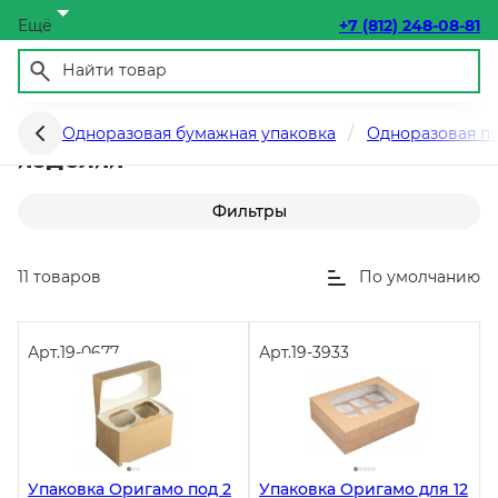
Ещё
+7 (812) 248-08-81
Упаковка для кондитерских
Одноразовая бумажная упаковка
Одноразовая п
изделий
Фильтры
11 товаров
По умолчанию
Арт.
19-0677
Арт.
19-3933
Упаковка Оригамо под 2
Упаковка Оригамо для 12