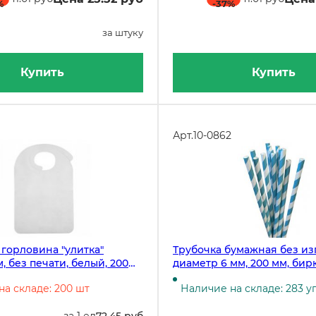
%
-37
%
за штуку
Купить
Купить
Арт.
10-0862
горловина "улитка"
Трубочка бумажная без из
, без печати, белый, 200
диаметр 6 мм, 200 мм, бир
белая, 180 штук
а складе: 200 шт
Наличие на складе: 283 у
за 1 ед
72.45 руб