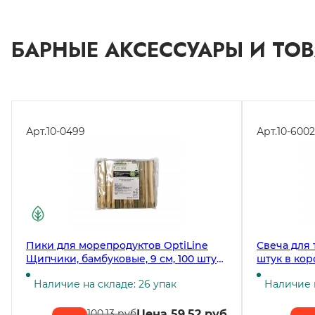
БАРНЫЕ АКСЕССУАРЫ И ТО
Арт.
10-0499
Арт.
10-6002
Пики для морепродуктов OptiLine
Свеча для т
Щипчики, бамбуковые, 9 см, 100 штук
штук в кор
в упаковке, в коробке 30 упаковок
Наличие на складе: 26 упак
Наличие н
Цена 59.52 руб
100.13 руб