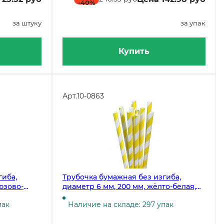
-40
%
за штуку
за упак
Купить
Арт.
10-0863
гиба,
Трубочка бумажная без изгиба,
юзово-
диаметр 6 мм, 200 мм, жёлто-белая,
180 штук
пак
Наличие на складе: 297 упак