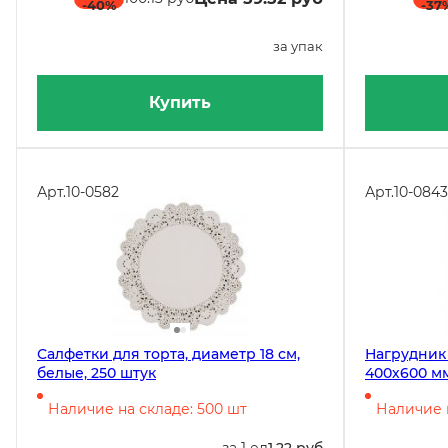
-40
%
-37
за упак
Купить
Арт.
10-0582
Арт.
10-0843
Салфетки для торта, диаметр 18 см,
Нагрудник 
белые, 250 штук
400х600 мм
штук
Наличие на складе: 500 шт
Наличие н
за 1 ед
1.22 руб