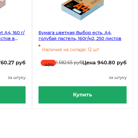
 А4, 160 г/
Бумага цветная Выбор есть, А4,
истов в
голубая пастель, 160г/м2, 250 листов
Наличие на складе: 12 шт
60.27 руб
Цена 940.80 руб
1 582.65 руб
-40
%
за штуку
за штуку
Купить