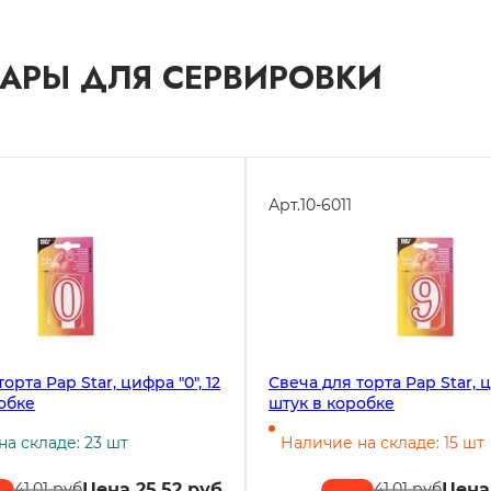
ВАРЫ ДЛЯ СЕРВИРОВКИ
Арт.
10-6011
орта Pap Star, цифра "0", 12
Свеча для торта Pap Star, ц
обке
штук в коробке
а складе: 23 шт
Наличие на складе: 15 шт
Цена 25.52 руб
Цена
41.01 руб
41.01 руб