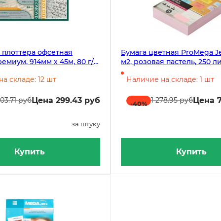
 плоттера офсетная
Бумага цветная ProMega Jet
миум, 914мм х 45м, 80 г/
м2, розовая пастель, 250 л
а 50,8 мм, 4 штуки в
пачке
а складе: 12 шт
Наличие на складе: 1 шт
Цена 299.43 руб
Цена 7
03.71 руб
1 278.95 руб
-40
%
за штуку
Купить
Купить