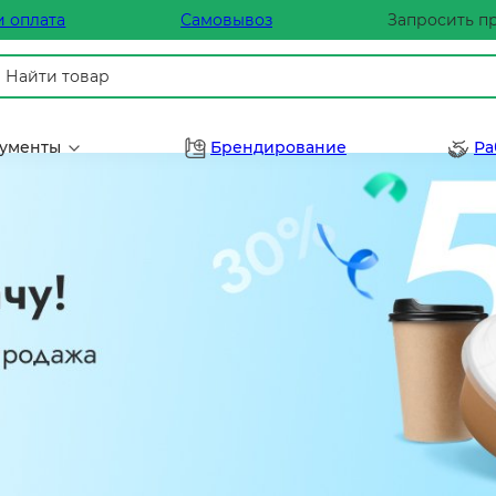
и оплата
Самовывоз
Запросить п
рументы
Брендирование
Ра