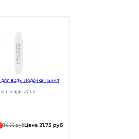
2
 для воды Лодочка ТБВ-1л
а складе: 27 шт
Цена 21.75 руб
34.56 руб
%