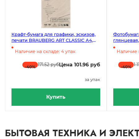
Крафт-бумага для графики, эскизов,
Фотобумага
печати BRAUBERG ART CLASSIC А4,
глянцевая,
210х297 мм, 80 г/м2, 100 листов
в упаковке
Наличие на складе: 4 упак
Наличие н
Цена 101.96 руб
171.52 руб
1 
-40
%
-40
%
за упак
Купить
БЫТОВАЯ ТЕХНИКА И ЭЛЕК