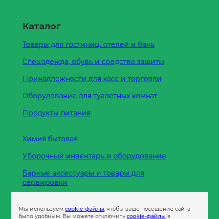
Каталог
Товары для гостиниц, отелей и бань
Спецодежда, обувь и средства защиты
Принадлежности для касс и торговли
Оборудование для туалетных комнат
Продукты питания
Химия бытовая
Уборочный инвентарь и оборудование
Барные аксессуары и товары для
сервировки
Кухонные принадлежности
Мы используем
cookie-файлы
, чтобы ваше посещение сайта
Пленка
было удобным. Вы можете отключить
cookie-файлы
в