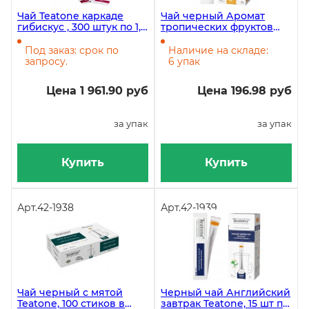
Чай Teatone каркаде
Чай черный Аромат
гибискус , 300 штук по 1,8
тропических фруктов
г
Teatone, 15 шт по 1,8 г
Под заказ: срок по
Наличие на складе:
запросу.
6 упак
Цена 1 961.90 руб
Цена 196.98 руб
за упак
за упак
Купить
Купить
Арт.
42-1938
Арт.
42-1939
Чай черный с мятой
Черный чай Английский
Teatone, 100 стиков в
завтрак Teatone, 15 шт по