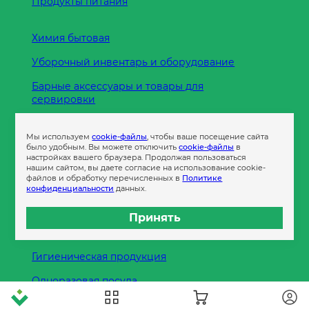
Продукты питания
Химия бытовая
Уборочный инвентарь и оборудование
Барные аксессуары и товары для
сервировки
Кухонные принадлежности
Мы используем
cookie-файлы
, чтобы ваше посещение сайта
Пленка
было удобным. Вы можете отключить
cookie-файлы
в
настройках вашего браузера. Продолжая пользоваться
нашим сайтом, вы даете согласие на использование cookie-
файлов и обработку перечисленных в
Политике
Пакеты и сумки
конфиденциальности
данных.
Контейнеры
Принять
Бумага офисная
Гигиеническая продукция
Одноразовая посуда