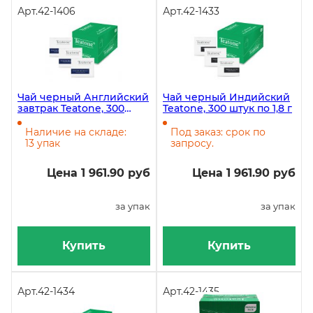
Арт.
42-1406
Арт.
42-1433
Чай черный Английский
Чай черный Индийский
завтрак Teatone, 300
Teatone, 300 штук по 1,8 г
штук по 1,8 г
Наличие на складе:
Под заказ: срок по
13 упак
запросу.
Цена 1 961.90 руб
Цена 1 961.90 руб
за упак
за упак
Купить
Купить
Арт.
42-1434
Арт.
42-1435