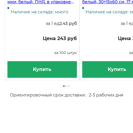
мкм, белый, ПНД, в упаковке
белый, 30+15х60 см, 17 
100 штук, в коробке 3000 штук
пачке 100 штук
Наличие на складе: много
Наличие на складе: 
за 1 ед
2.43 руб
за 1 е
Цена 243 руб
Цена 
за 100 штук
за
Купить
Купить
Ориентировочный срок доставки:
2-3 рабочих дня