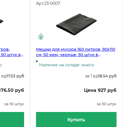
Арт.
23-0007
тров,
Мешки для мусора 160 литров, 90х110
 50 штук в
см, 50 мкм, черные, 50 штук в
робке
упаковке
о
Наличие на складе: много
1 ед
17.53 руб
за 1 ед
18.54 руб
76.50 руб
Цена 927 руб
за 50 штук
за 50 штук
Купить