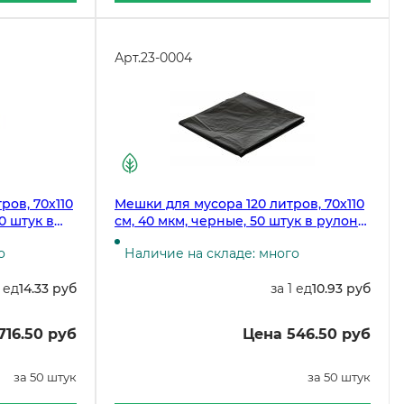
Арт.
23-0004
ров, 70х110
Мешки для мусора 120 литров, 70х110
0 штук в
см, 40 мкм, черные, 50 штук в рулоне,
бке
200 рулонов в коробке
о
Наличие на складе: много
1 ед
14.33 руб
за 1 ед
10.93 руб
716.50 руб
Цена 546.50 руб
за 50 штук
за 50 штук