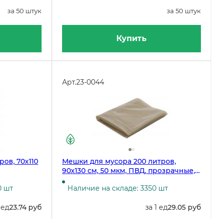
за 50 штук
за 50 штук
Купить
Арт.
23-0044
ов, 70х110
Мешки для мусора 200 литров,
90х130 см, 50 мкм, ПВД, прозрачные,
50 штук в рулоне
0 шт
Наличие на складе: 3350 шт
 ед
23.74 руб
за 1 ед
29.05 руб