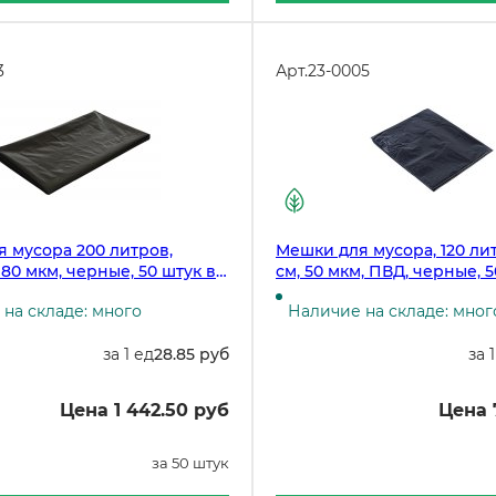
3
Арт.
23-0005
 мусора 200 литров,
Мешки для мусора, 120 лит
 80 мкм, черные, 50 штук в
см, 50 мкм, ПВД, черные, 5
упаковке, 200 штук в коро
на складе: много
Наличие на складе: мног
за 1 ед
28.85 руб
за 
Цена 1 442.50 руб
Цена 
за 50 штук