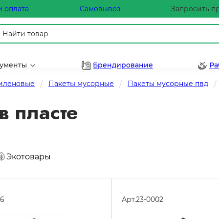
и оплата
Самовывоз
Запросить п
рументы
Брендирование
Ра
тиленовые
Пакеты мусорные
Пакеты мусорные пвд
в пласте
Экотовары
06
Арт.
23-0002