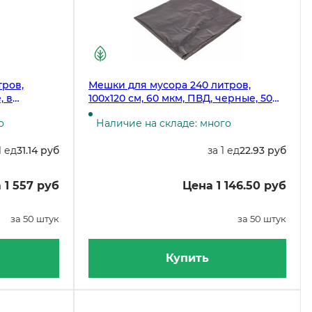
тров,
Мешки для мусора 240 литров,
, в
100х120 см, 60 мкм, ПВД, черные, 50
штук
о
Наличие на складе: много
1 ед
31.14 руб
за 1 ед
22.93 руб
 1 557 руб
Цена 1 146.50 руб
за 50 штук
за 50 штук
Купить