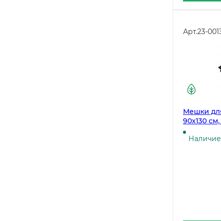
Арт.
23-001
Мешки для
90х130 см,
рулоне
Наличие 