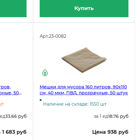
Купить
Арт.
23-0082
тров,
Мешки для мусора 160 литров, 90х110
рные, 50
см, 40 мкм, ПВД, прозрачные, 50 штук
 в коробке
шт
Наличие на складе: 1550 шт
 ед
33.66 руб
за 1 ед
18.76 руб
 1 683 руб
Цена 938 руб