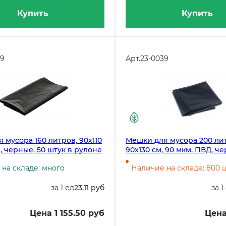
Купить
Купить
09
Арт.
23-0039
 мусора 160 литров, 90х110
Мешки для мусора 200 ли
м, черные, 50 штук в рулоне
90х130 см, 90 мкм, ПВД, че
штук в упаковке, 100 штук
на складе: много
Наличие на складе: 800 
за 1 ед
23.11 руб
за 1
Цена 1 155.50 руб
Цена