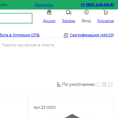
райс
Контакты
+7 (812) 248-08-81
Акции
Заказы
Вход
Корзина
бота в Оптиком СПБ
Сертификация HACCP
Пакеты мусорные в пласте
По умолчанию
Арт.
23-0250