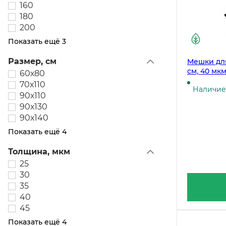
160
180
200
Показать ещё 3
Размер, см
Мешки для
см, 40 мкм
60х80
упаковке
70х110
Наличие 
90х110
90х130
90х140
Показать ещё 4
Толщина, мкм
25
30
35
40
45
Показать ещё 4