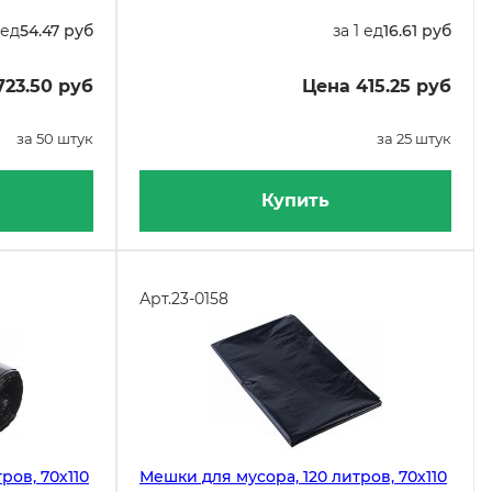
 ед
54.47 руб
за 1 ед
16.61 руб
723.50 руб
Цена 415.25 руб
за 50 штук
за 25 штук
Купить
Арт.
23-0158
ров, 70х110
Мешки для мусора, 120 литров, 70х110