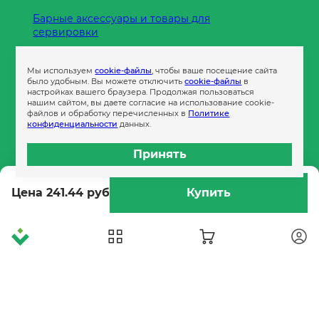
Барные аксессуары и товары для
сервировки
Кухонные принадлежности
Мы используем
cookie-файлы
, чтобы ваше посещение сайта
Пленка
было удобным. Вы можете отключить
cookie-файлы
в
настройках вашего браузера. Продолжая пользоваться
нашим сайтом, вы даете согласие на использование cookie-
файлов и обработку перечисленных в
Политике
Пакеты и сумки
конфиденциальности
данных.
Контейнеры
Принять
Бумага офисная
Цена 241.44 руб
Купить
Гигиеническая продукция
Одноразовая посуда