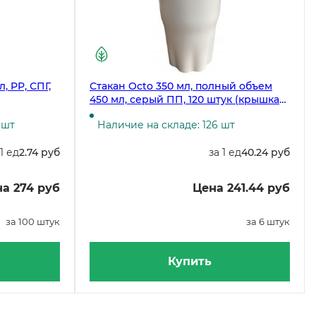
, PP, СПГ,
Стакан Octo 350 мл, полный объем
450 мл, серый ПП, 120 штук (крышка
19-4876)
 шт
Наличие на складе: 126 шт
 1 ед
2.74 руб
за 1 ед
40.24 руб
а 274 руб
Цена 241.44 руб
за 100 штук
за 6 штук
Купить