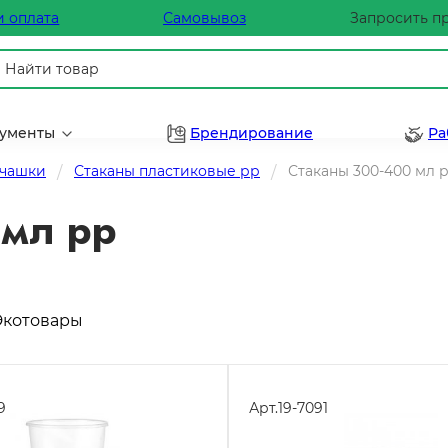
и оплата
Самовывоз
Запросить п
рументы
Брендирование
Ра
 чашки
Стаканы пластиковые рр
Стаканы 300-400 мл 
 мл pp
Экотовары
9
Арт.
19-7091