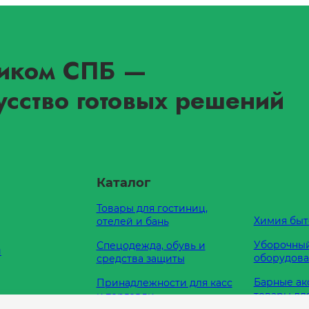
иком СПБ
—
усство готовых решений
Каталог
Товары для гостиниц,
Химия быт
отелей и бань
Уборочный
Спецодежда, обувь и
и
оборудов
средства защиты
Барные ак
Принадлежности для касс
товары дл
и торговли