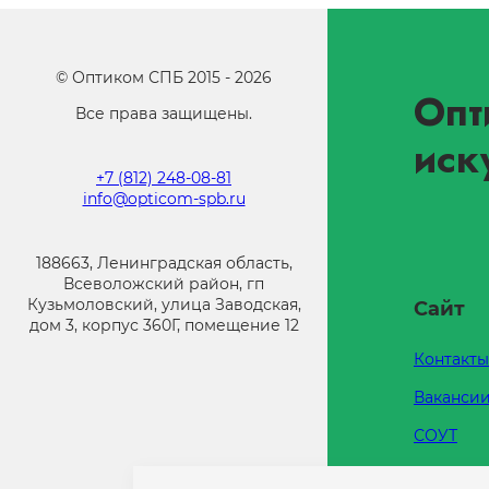
©
Оптиком СПБ
2015 -
2026
Опт
Все права защищены.
иск
+7 (812) 248-08-81
info@opticom-spb.ru
188663, Ленинградская область,
Всеволожский район, гп
Кузьмоловский, улица Заводская,
Сайт
дом 3, корпус 360Г, помещение 12
Контакты
Ваканси
СОУТ
Каталоги