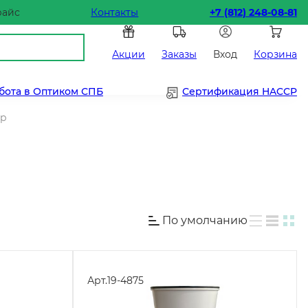
райс
Контакты
+7 (812) 248-08-81
Акции
Заказы
Вход
Корзина
бота в Оптиком СПБ
Сертификация HACCP
pp
По умолчанию
Арт.
19-4875