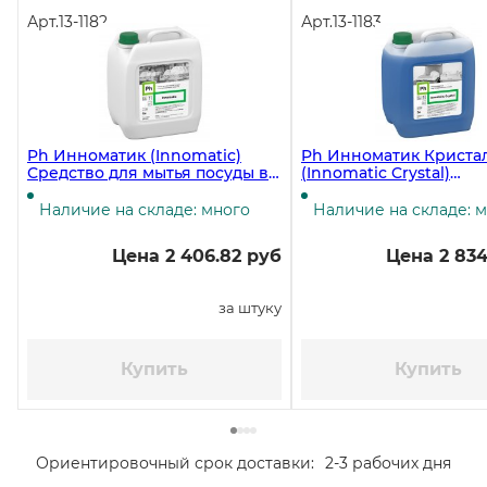
Арт.
13-1182
Арт.
13-1183
Ph Инноматик (Innomatic)
Ph Инноматик Криста
Средство для мытья посуды в
(Innomatic Crystal)
посудомоечных машинах, 5
Ополаскиватель для
литров, 6,15 кг ЧЗ
посудомоечных машин
Наличие на складе: много
Наличие на складе: 
литров, 5,25 кг ЧЗ
Цена 2 406.82 руб
Цена 2 834
за штуку
Купить
Купить
Ориентировочный срок доставки:
2-3 рабочих дня