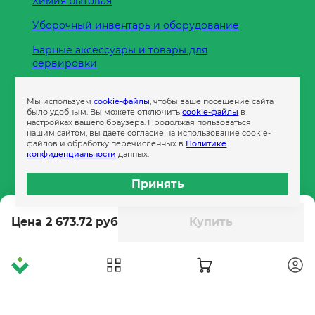
Химия бытовая
Уборочный инвентарь и оборудование
Барные аксессуары и товары для
сервировки
Кухонные принадлежности
Мы используем
cookie-файлы
, чтобы ваше посещение сайта
Пленка
было удобным. Вы можете отключить
cookie-файлы
в
настройках вашего браузера. Продолжая пользоваться
нашим сайтом, вы даете согласие на использование cookie-
файлов и обработку перечисленных в
Политике
Пакеты и сумки
конфиденциальности
данных.
Контейнеры
Принять
Бумага офисная
Цена 2 673.72 руб
Купить
Гигиеническая продукция
Одноразовая посуда