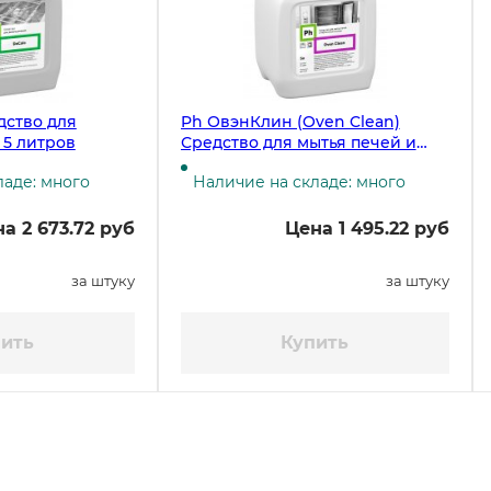
дство для
Ph ОвэнКлин (Oven Clean)
 5 литров
Средство для мытья печей и
пароконвектоматов, 5 литров ЧЗ
ладе: много
Наличие на складе: много
а 2 673.72 руб
Цена 1 495.22 руб
за штуку
за штуку
ить
Купить