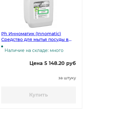
Ph Инноматик (Innomatic)
Средство для мытья посуды в
посудомоечных машинах, 10
Наличие на складе: много
литров, 12,3 кг ЧЗ
Цена 5 148.20 руб
за штуку
Купить