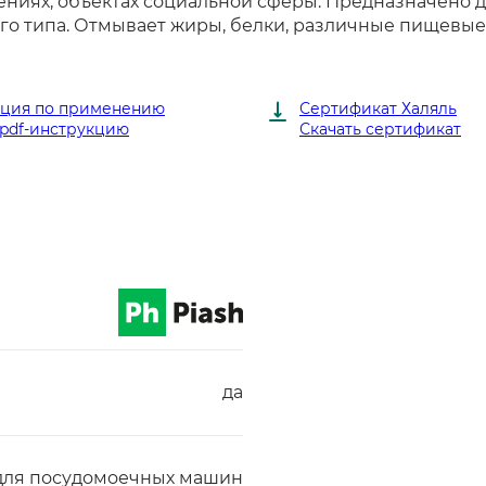
ниях, объектах социальной сферы. Предназначено д
типа. Отмывает жиры, белки, различные пищевые з
кция по применению
Сертификат Халяль
 pdf-инструкцию
Скачать сертификат
да
для посудомоечных машин