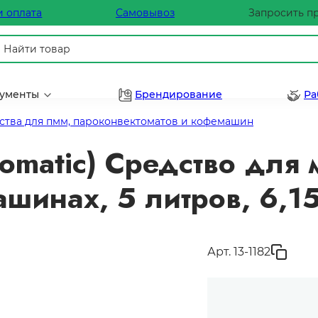
и оплата
Самовывоз
Запросить п
рументы
Брендирование
Ра
ства для пмм, пароконвектоматов и кофемашин
omatic) Средство для 
шинах, 5 литров, 6,15
Арт. 13-1182