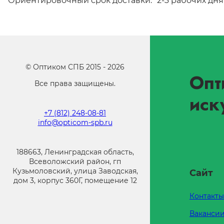
Ориентировочный срок доставки:
2-3 рабочих дня
©
Оптиком СПБ
2015 -
2026
Опт
Все права защищены.
иск
+7 (812) 248-08-81
info@opticom-spb.ru
188663, Ленинградская область,
Всеволожский район, гп
Кузьмоловский, улица Заводская,
Сайт
дом 3, корпус 360Г, помещение 12
Контакты
Ваканси