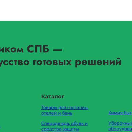
иком СПБ
—
усство готовых решений
Каталог
Товары для гостиниц,
Химия быт
отелей и бань
Уборочный
Спецодежда, обувь и
и
оборудов
средства защиты