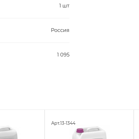
1 шт
Россия
1 095
Арт.
13-1344