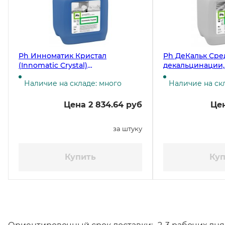
Ph Инноматик Кристал
Ph ДеКальк Сре
(Innomatic Crystal)
декальцинации,
Ополаскиватель для
Наличие на складе: много
Наличие на ск
посудомоечных машин, 5
литров, 5,25 кг ЧЗ
Цена 2 834.64 руб
Цен
за штуку
Купить
Куп