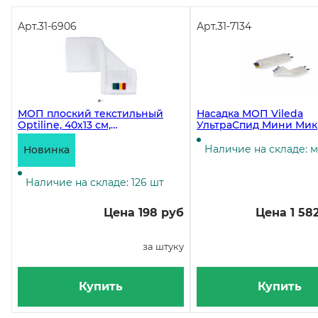
Арт.
31-6906
Арт.
31-7134
МОП плоский текстильный
Насадка МОП Vileda
Optiline, 40х13 см,
УльтраСпид Мини Мик
универсальный, микрофибра,
34 см
белый
Наличие на складе: 
Новинка
Наличие на складе: 126 шт
Цена 198 руб
Цена 1 58
за штуку
Купить
Купить