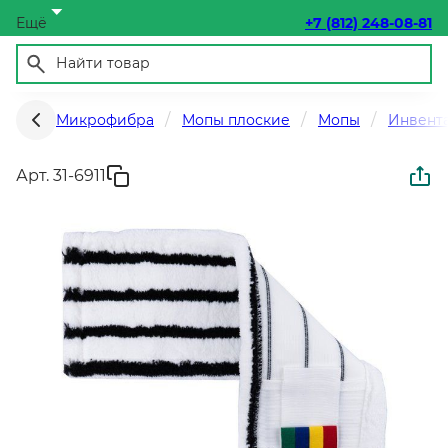
Ещё
+7 (812) 248-08-81
Микрофибра
Мопы плоские
Мопы
Инвента
Арт. 31-6911