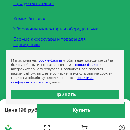
Продукты питания
Химия бытовая
Уборочный инвентарь и оборудование
Барные аксессуары и товары для
сервировки
Кухонные принадлежности
Мы используем
cookie-файлы
, чтобы ваше посещение сайта
Пленка
было удобным. Вы можете отключить
cookie-файлы
в
настройках вашего браузера. Продолжая пользоваться
нашим сайтом, вы даете согласие на использование cookie-
файлов и обработку перечисленных в
Политике
Пакеты и сумки
конфиденциальности
данных.
Контейнеры
Принять
Бумага офисная
Цена 198 руб
Купить
Гигиеническая продукция
Одноразовая посуда