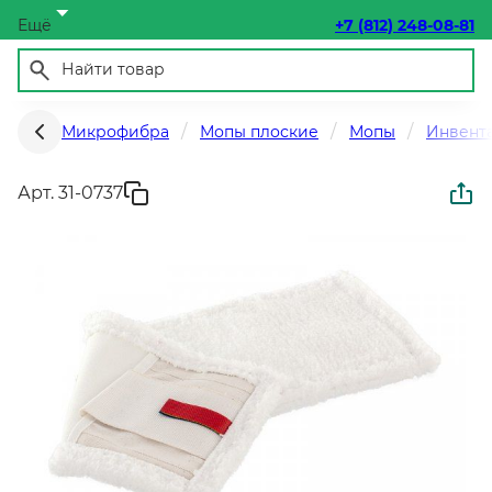
Ещё
+7 (812) 248-08-81
Микрофибра
Мопы плоские
Мопы
Инвента
Арт. 31-0737