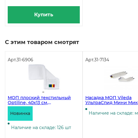
Купить
С этим товаром смотрят
Арт.
31-6906
Арт.
31-7134
МОП плоский текстильный
Насадка МОП Vileda
Optiline, 40х13 см,
УльтраСпид Мини Мик
универсальный, микрофибра,
34 см
белый
Наличие на складе: 
Новинка
Наличие на складе: 126 шт