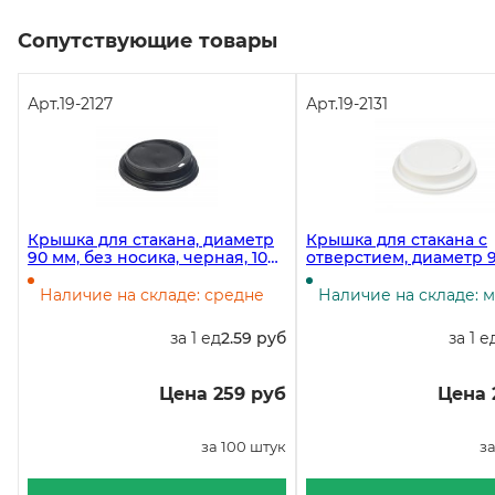
Сопутствующие товары
Арт.
19-2127
Арт.
19-2131
Крышка для стакана, диаметр
Крышка для стакана с
90 мм, без носика, черная, 100
отверстием, диаметр 9
штук
белая, 100 штук
Наличие на складе: средне
Наличие на складе: 
за 1 ед
2.59 руб
за 1 е
Цена 259 руб
Цена 
за 100 штук
за