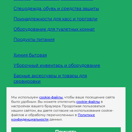
Спецодежда, обувь и средства защиты
Принадлежности для касс и торговли
Оборудование для туалетных комнат
Продукты питания
Химия бытовая
Уборочный инвентарь и оборудование
Барные аксессуары и товары для
сервировки
Кухонные принадлежности
Мы используем
cookie-файлы
, чтобы ваше посещение сайта
Пленка
было удобным. Вы можете отключить
cookie-файлы
в
настройках вашего браузера. Продолжая пользоваться
нашим сайтом, вы даете согласие на использование cookie-
файлов и обработку перечисленных в
Политике
Пакеты и сумки
конфиденциальности
данных.
Контейнеры
Принять