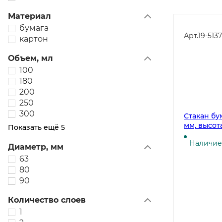
Материал
бумага
Арт.
19-5137
картон
Объем, мл
100
180
200
250
300
Стакан бу
мм, высот
Показать ещё 5
мл, 50 шту
Наличие 
Диаметр, мм
63
80
90
Количество слоев
1