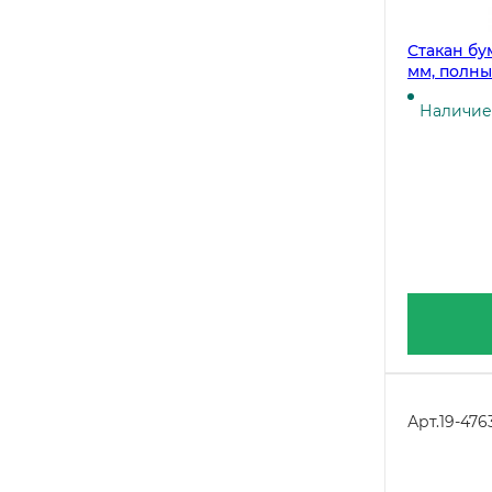
Стакан бу
мм, полны
штук
Наличие 
Арт.
19-476