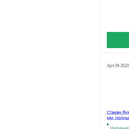
Арт.
19-352
Стакан бу
мм, полны
штук
Наличие 