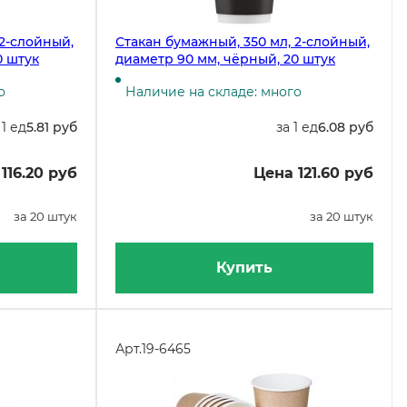
 2-слойный,
Стакан бумажный, 350 мл, 2-слойный,
0 штук
диаметр 90 мм, чёрный, 20 штук
о
Наличие на складе: много
 1 ед
5.81 руб
за 1 ед
6.08 руб
116.20 руб
Цена 121.60 руб
за 20 штук
за 20 штук
Купить
Арт.
19-6465