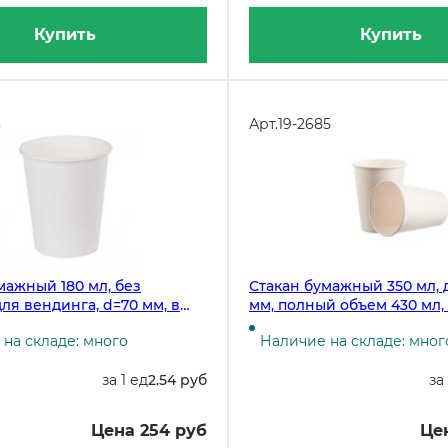
Купить
Купить
3
Арт.
19-2685
мажный 180 мл, без
Стакан бумажный 350 мл, 
для вендинга, d=70 мм, в
мм, полный объем 430 мл,
100 штук, в коробке 3000
упаковке 50 штук, 1000 шту
на складе: много
Наличие на складе: мног
коробке
за 1 ед
2.54 руб
за
Цена 254 руб
Це