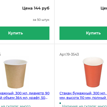
Цена 144 руб
Це
за 50 штук
Купить
Купить
5
Арт.
19-3543
мажный, 300 мл, диаметр 90
Стакан бумажный, 300 мл,
й объем 364 мл, крафт, 50
мм, высота 110 мм, полный
мл, красный, 50 штук
на складе: много
Наличие на складе: мног