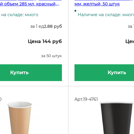
й объем 285 мл, красный,
мм, желтый, 50 штук
 упаковке
на складе: много
Наличие на складе: мног
за 1 ед
2.88 руб
за 
Цена 144 руб
Цен
за 50 штук
Купить
Купить
0
Арт.
19-4761