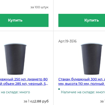
за 100 штук
Купить
Купить
Арт.
19-3516
мажный 250 мл, диаметр 80
Стакан бумажный 300 мл, 
й объем 285 мл, черный, 50
мм, высота 110 мм, полный
мл, черный, 50 штук
на складе: много
Наличие на складе: мног
за 1 ед
2.88 руб
за 