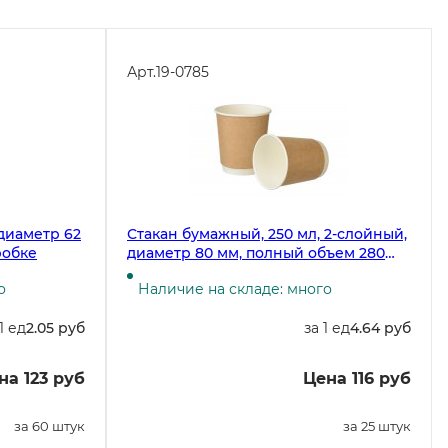
Арт.
19-0785
 диаметр 62
Стакан бумажный, 250 мл, 2-слойный,
робке
диаметр 80 мм, полный объем 280
мл, крафт, 25 штук
о
Наличие на складе: много
1 ед
2.05 руб
за 1 ед
4.64 руб
на 123 руб
Цена 116 руб
за 60 штук
за 25 штук