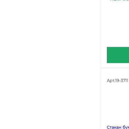
Арт.
19-3711
Стакан бу