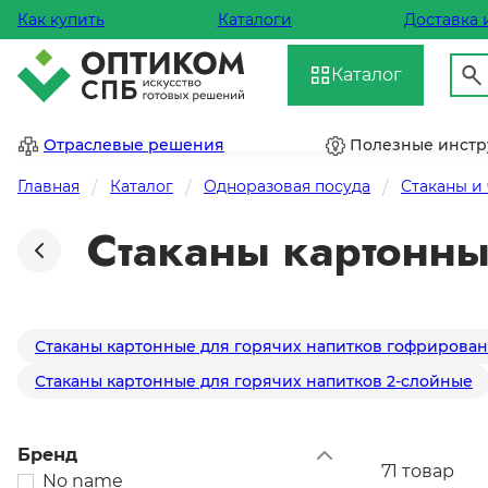
Как купить
Каталоги
Доставка 
Каталог
Отраслевые решения
Полезные инст
Главная
Каталог
Одноразовая посуда
Стаканы и
Стаканы картонн
Стаканы картонные для горячих напитков гофрирова
Стаканы картонные для горячих напитков 2-слойные
Бренд
71 товар
No name