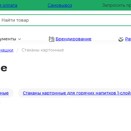
и оплата
Самовывоз
Запросить п
рументы
Брендирование
Ра
 чашки
Стаканы картонные
ые
нные
Стаканы картонные для горячих напитков 1-сло