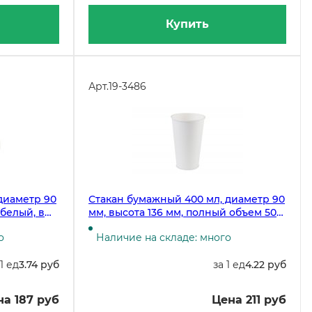
Купить
Арт.
19-3486
диаметр 90
Стакан бумажный 400 мл, диаметр 90
 белый, в
мм, высота 136 мм, полный объем 500
к в
мл, белый, 50 штук
о
Наличие на складе: много
 1 ед
3.74 руб
за 1 ед
4.22 руб
на 187 руб
Цена 211 руб