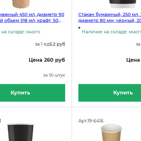
мажный 450 мл, диаметр 90
Стакан бумажный, 250 мл,
й объем 518 мл, крафт, 50
диаметр 80 мм, чёрный, 2
на складе: много
Наличие на складе: мног
за 1 ед
5.2 руб
за
Цена 260 руб
Цена 
за 50 штук
Купить
Купить
3
Арт.
19-6416