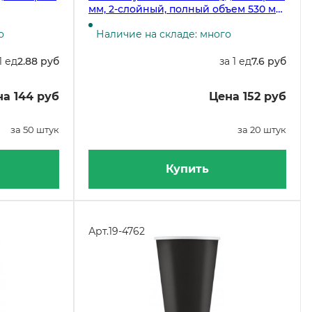
мм, 2-слойный, полный объем 530 мл,
белый, 20 штук
о
Наличие на складе: много
1 ед
2.88 руб
за 1 ед
7.6 руб
а 144 руб
Цена 152 руб
за 50 штук
за 20 штук
Купить
Арт.
19-4762