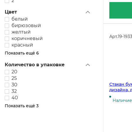
2
Цвет
белый
бирюзовый
желтый
Арт.
19-193
коричневый
красный
Показать ещё 6
Количество в упаковке
20
25
Стакан бу
30
дизайна, 
32
упаковке 
40
Наличие 
штук
Показать ещё 3