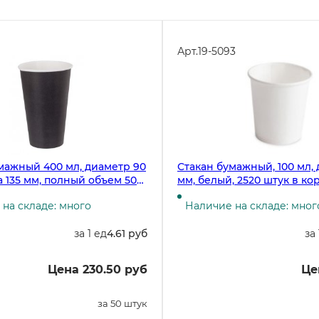
Арт.
19-5093
мажный 400 мл, диаметр 90
Стакан бумажный, 100 мл,
а 135 мм, полный объем 500
мм, белый, 2520 штук в ко
к
на складе: много
Наличие на складе: мног
за 1 ед
4.61 руб
за 
Цена 230.50 руб
Це
за 50 штук