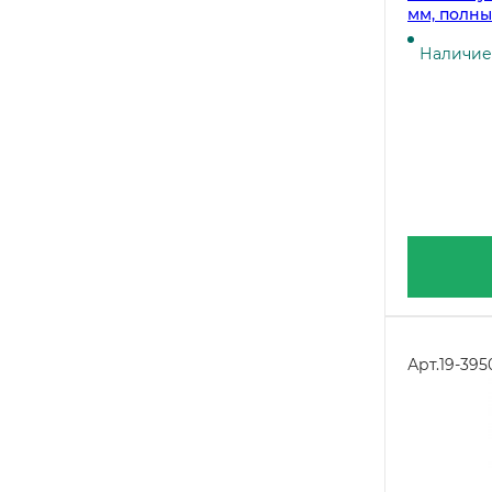
мм, полны
50 штук в
Наличие 
Арт.
19-395