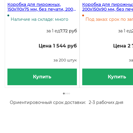
Коробка для пирожных,
Коробка для пирожны
150х110х75 мм, без печати, 200
200х150х90 мм, без печ
штук
штук в упаковке
Наличие на складе: много
Под заказ: срок по за
за 1 ед
7.72 руб
за 1 ед
Цена 1 544 руб
Цена 2 
за 200 штук
за
Купить
Купить
Ориентировочный срок доставки:
2-3 рабочих дня